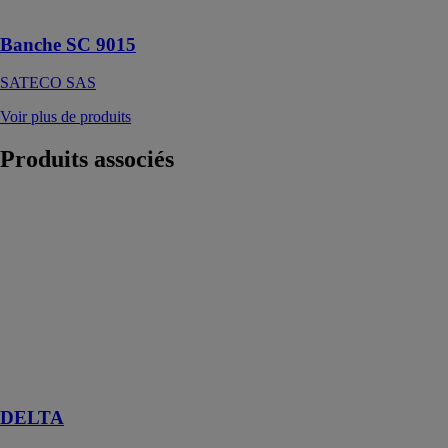
chantiers du btp
Banche SC 9015
SATECO SAS
Voir plus de produits
Produits
associés
DELTA
JORMAX
INDUSTRIA
LDA
DELTA est un
escabeau
professionnel
en aluminium
pour usage
intensif
DELTA