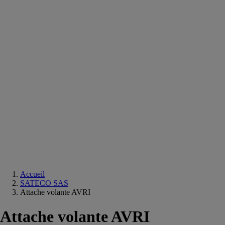
Equipements
salle
de
bain
Douche
Matériaux
salle
de
bain
Meuble
salle
de
bain
Robinetterie
Techniques
sanitaires
Accueil
SATECO SAS
Attache volante AVRI
Attache volante AVRI