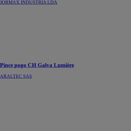
JORMAX INDUSTRIA LDA
Pince pogo CH
Galva Lumière
ARALTEC
SAS
Sert à fixer la
gouttière sur les
tôles et toitures
fibrociment.
Pince pogo CH Galva Lumière
ARALTEC SAS
CAILLEBOTIS
PRESSÉ
JK TECHNIC
Grâce à ses
nombreuses
variétés de
modèles et
possibilités