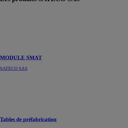
MODULE
SMAT
SATECO SAS
Un équipement
Sateco dédié à
la logistique du
chantier
MODULE SMAT
SATECO SAS
Tables de
préfabrication
SATECO SAS
Un outil
modulable de
qualité
Tables de préfabrication