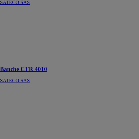
SATECO SAS
Banche CTR
4010
SATECO SAS
Le coffrage
circulaire tôlé
réglable qui se
plie à tous les
exigences
Banche CTR 4010
SATECO SAS
Banche SC
9015
SATECO SAS
Adaptabilité,
sécurité,
productivité :
un atout pour
tous les