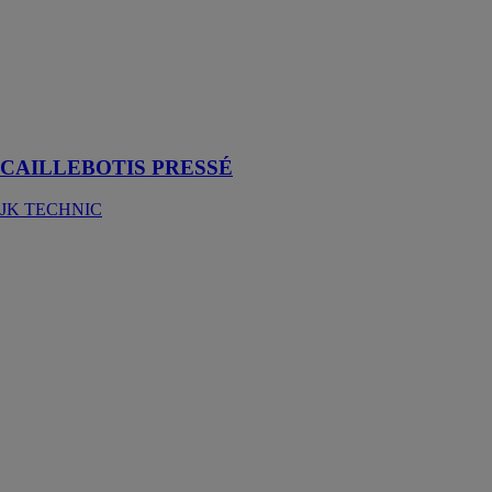
d’utilisation, le
caillebotis
pressé offre une
grande
flexibilité au
niveau des
dimensions
CAILLEBOTIS PRESSÉ
JK TECHNIC
Husqvarna
HTC D80
HUSQVARNA
CONSTRUCTION
FRANCE
Grand
extracteur de
poussière
adapté au retrait
de revêtements
lourds et aux
grands travaux