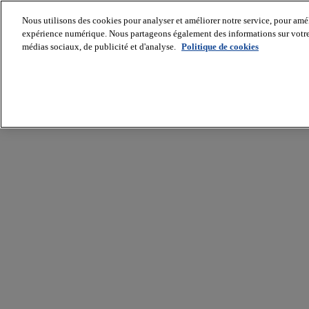
Nous utilisons des cookies pour analyser et améliorer notre service, pour améli
expérience numérique. Nous partageons également des informations sur votre u
médias sociaux, de publicité et d'analyse.
Politique de cookies
Batiradio
Articles
&
expertises
Construction
Tech,
IT,
start-
up
Génie
climatique
Gros
œuvre,
structure
et
enveloppe
Hors
site