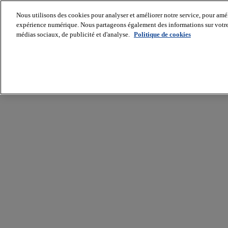
Nous utilisons des cookies pour analyser et améliorer notre service, pour améli
expérience numérique. Nous partageons également des informations sur votre u
médias sociaux, de publicité et d'analyse.
Politique de cookies
Batiradio
Articles
&
expertises
Construction
Tech,
IT,
start-
up
Génie
climatique
Gros
œuvre,
structure
et
enveloppe
Hors
site