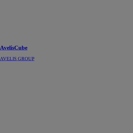
AvelisCube est
un système
modulaire
adaptatif sur
base de
container
maritime
AvelisCube
AVELIS GROUP
AvelisUrba
AVELIS
GROUP
AvelisUrba, la
solution pour
des installations
temporaires ou
mobiles
d’infrastructures
pour les
entreprises