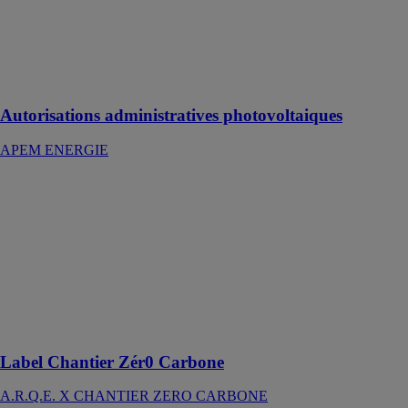
le même
objectif en tant
qu’acteur dans
les énergies
renouvelables
Autorisations administratives photovoltaiques
APEM ENERGIE
Label Chantier
Zér0 Carbone
A.R.Q.E. X
CHANTIER
ZERO
CARBONE
Décarbonez
vos chantiers
de rénovation
Label Chantier Zér0 Carbone
A.R.Q.E. X CHANTIER ZERO CARBONE