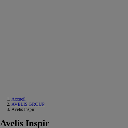
Equipements
salle
de
bain
Douche
Matériaux
salle
de
bain
Meuble
salle
de
bain
Robinetterie
Techniques
sanitaires
Accueil
AVELIS GROUP
Avelis Inspir
Avelis Inspir