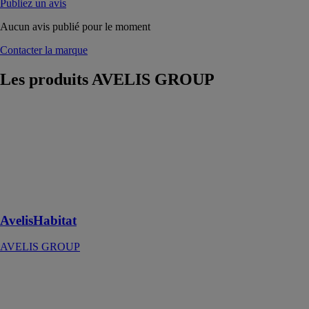
Publiez un avis
Aucun avis publié pour le moment
Contacter la marque
Les produits
AVELIS GROUP
AvelisHabitat
AVELIS
GROUP
Le meilleur de
l’habitat bas-
carbone
RE2020
AvelisHabitat
AVELIS GROUP
AvelisCube
AVELIS
GROUP