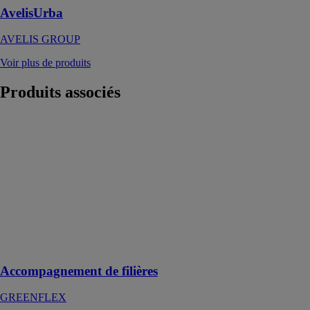
AvelisUrba
AVELIS GROUP
Voir plus de produits
Produits
associés
Accompagnement
de filières
GREENFLEX
Créer des
marchés de
performance
écologique et
accompagner
des progrès
collectifs
Accompagnement de filières
GREENFLEX