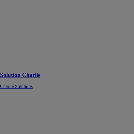
Solution
Charlie
Charlie
Solutions
La
géolocalisation
et le suivi du
matériel au
service de votre
entreprise, en
un endroit
Solution Charlie
Charlie Solutions
Autorisations
administratives
photovoltaiques
APEM
ENERGIE
Nous
partageons tous