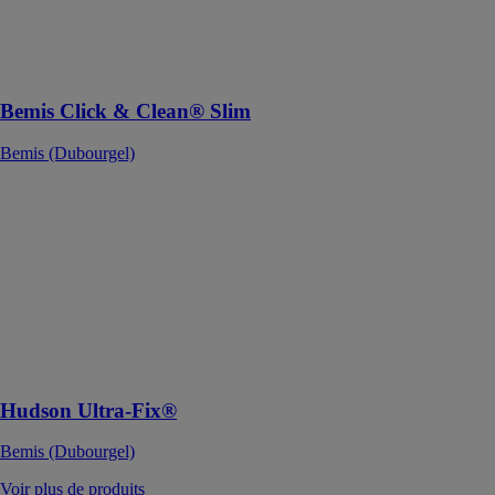
charnières
réglables en
acier
inoxydable
Bemis Click & Clean® Slim
Bemis (Dubourgel)
Hudson Ultra-
Fix®
Bemis
(Dubourgel)
Nouvel abattant
en bois moulé
Hudson slow
close Ultra-
Fix® de bemis
Hudson Ultra-Fix®
Bemis (Dubourgel)
Voir plus de produits