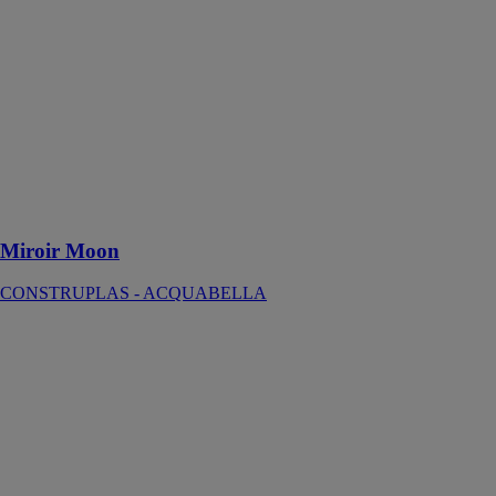
ACQUABELLA
Le miroir
Moon est un
accessoire de
salle de bain
conçu pour
apporter une
touche
moderne à
l'espace
Miroir Moon
CONSTRUPLAS - ACQUABELLA
Miroir LED
rétro éclairé
encadré
ODF
Miroir dépoli
rectangulaire et
antibuée 70 x
90cm