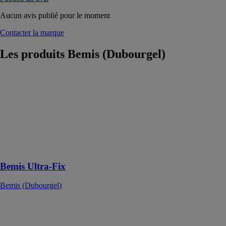
Aucun avis publié pour le moment
Contacter la marque
Les produits
Bemis (Dubourgel)
Bemis Ultra-
Fix
Bemis
(Dubourgel)
Un abattant de
toilette Bemis
Ultra-Fix™ qui
reste bien fixé
Bemis Ultra-Fix
Bemis (Dubourgel)
Click & clean
Slim
Bemis