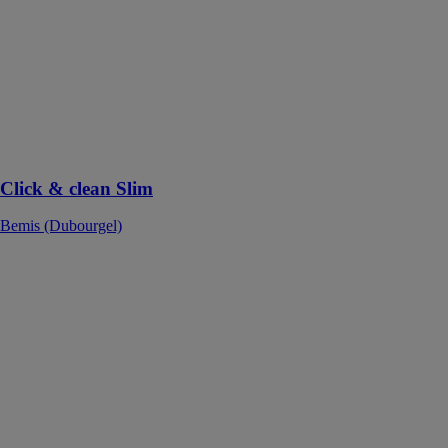
(Dubourgel)
Un abattant
facilement
déclipsable qui
permet une plus
grande hygiène
dans la salle de
bains
Click & clean Slim
Bemis (Dubourgel)
Bemis Click &
Clean® Slim
Bemis
(Dubourgel)
Bemis Click &
Clean® Slim
est un abattant
doté d'une
fermeture
ralentie et de