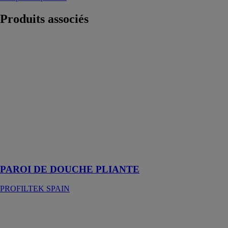
Produits
associés
PAROI DE
DOUCHE
PLIANTE
PROFILTEK
SPAIN
Demandez
l'installation de
votre paroi de
douche pliante
au
professionnel
PROFILTEK
PAROI DE DOUCHE PLIANTE
PROFILTEK SPAIN
Miroir Moon
CONSTRUPLAS
-