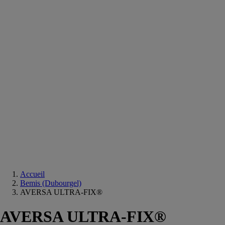
Equipements
salle
de
bain
Douche
Matériaux
salle
de
bain
Meuble
salle
de
bain
Robinetterie
Techniques
sanitaires
Accueil
Bemis (Dubourgel)
AVERSA ULTRA-FIX®
AVERSA ULTRA-FIX®