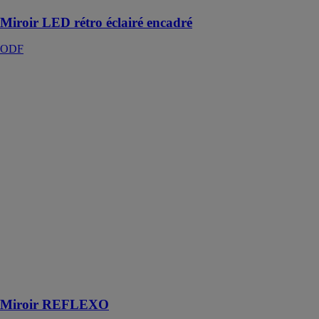
Miroir LED rétro éclairé encadré
ODF
Miroir
REFLEXO
COMERCIAL
SALGAR S.L.
Le miroir
Reflexo se
caractérise par
son éclairage
led qui vous
aidera à donner
à votre salle de
bains
l’amplitude et
la luminosité
dont vous avez
besoin
Miroir REFLEXO