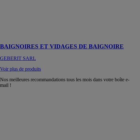
le corps et
l'esprit, tandis
que des
parfums
envoûtants
dorlotent les
sens
BAIGNOIRES ET VIDAGES DE BAIGNOIRE
GEBERIT SARL
Voir plus de produits
Nos meilleures recommandations tous les mois dans votre boîte e-
mail !