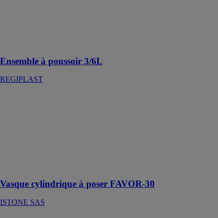
universel à
poussoir double
débit et robinet
flotteur
hydraulique
Ensemble à poussoir 3/6L
REGIPLAST
Vasque
cylindrique à
poser FAVOR-
30
ISTONE SAS
Vasque
cylindrique à
poser au sol
Vasque cylindrique à poser FAVOR-30
ISTONE SAS