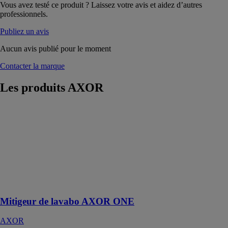
Vous avez testé ce produit ? Laissez votre avis et aidez d’autres
professionnels.
Publiez un avis
Aucun avis publié pour le moment
Contacter la marque
Les produits
AXOR
Mitigeur de
lavabo AXOR
ONE
AXOR
Archétypes
réinventés – un
nouveau genre
d’interaction
Mitigeur de lavabo AXOR ONE
AXOR