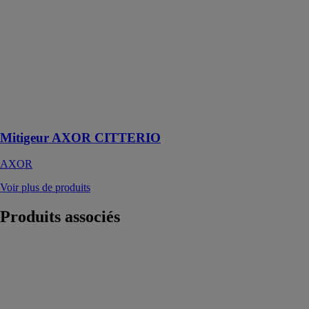
Mitigeur
AXOR
CITTERIO
AXOR
Compléments
pour une icône
du design de
salle de bains
Mitigeur AXOR CITTERIO
AXOR
Voir plus de produits
Produits
associés
Ensemble à
poussoir 3/6L
REGIPLAST
Ensemble
mécanisme