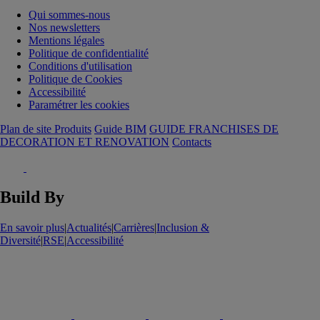
Qui sommes-nous
Nos newsletters
Mentions légales
Politique de confidentialité
Conditions d'utilisation
Politique de Cookies
Accessibilité
Paramétrer les cookies
Plan de site Produits
Guide BIM
GUIDE FRANCHISES DE
DECORATION ET RENOVATION
Contacts
Build By
En savoir plus
|
Actualités
|
Carrières
|
Inclusion &
Diversité
|
RSE
|
Accessibilité