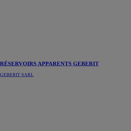
RÉSERVOIRS
APPARENTS
GEBERIT
GEBERIT
SARL
Réservoirs
apparents
Geberit – pour
les projets de
rénovations
RÉSERVOIRS APPARENTS GEBERIT
GEBERIT SARL
BAIGNOIRES
ET VIDAGES
DE
BAIGNOIRE
GEBERIT
SARL
Une chaleur
agréable détend