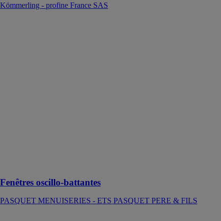
Kömmerling - profine France SAS
Fenêtres
oscillo-
battantes
PASQUET
MENUISERIES
- ETS
PASQUET
PERE & FILS
Des fenêtres
oscillo-
battantes qui
assurent la
ventilation de
vos pièces tout
en préservant
votre sécurité
Fenêtres oscillo-battantes
PASQUET MENUISERIES - ETS PASQUET PERE & FILS
Scuro by