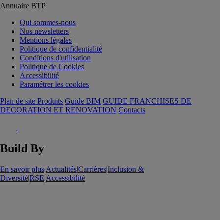
Annuaire BTP
Qui sommes-nous
Nos newsletters
Mentions légales
Politique de confidentialité
Conditions d'utilisation
Politique de Cookies
Accessibilité
Paramétrer les cookies
Plan de site Produits
Guide BIM
GUIDE FRANCHISES DE
DECORATION ET RENOVATION
Contacts
Build By
En savoir plus
|
Actualités
|
Carrières
|
Inclusion &
Diversité
|
RSE
|
Accessibilité