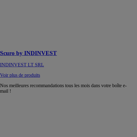
INDINVEST
INDINVEST
LT SRL
Système pour
stores aux
lignes
traditionnelles
Scuro by INDINVEST
INDINVEST LT SRL
Voir plus de produits
Nos meilleures recommandations tous les mois dans votre boîte e-
mail !