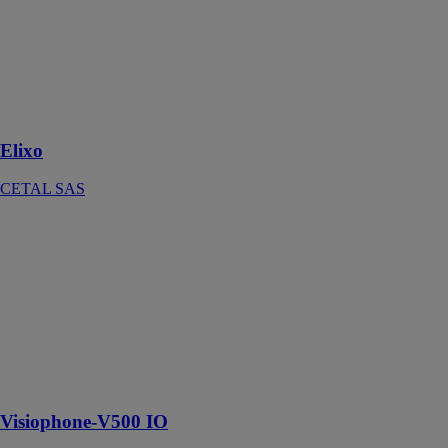
Elixo
CETAL SAS
La solution de
motorisation
pour les portails
coulissants
Elixo
CETAL SAS
Visiophone-
V500 IO
CETAL SAS
Permettent de
visualiser les
visiteurs et de
leur ouvrir le
portail et le
portillon
Visiophone-V500 IO