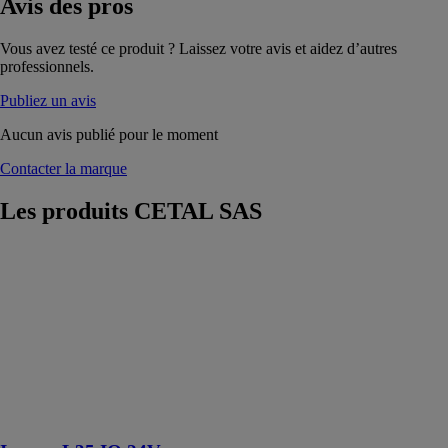
Avis
des pros
Vous avez testé ce produit ? Laissez votre avis et aidez d’autres
professionnels.
Publiez un avis
Aucun avis publié pour le moment
Contacter la marque
Les produits
CETAL SAS
Ixengo-L35 IO
24V
CETAL SAS
Une solution de
motorisation à
vis sans fin
robuste et
endurante pour
portails battants