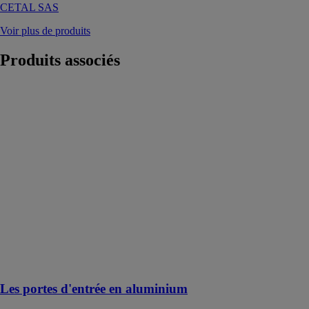
CETAL SAS
Voir plus de produits
Produits
associés
Les portes
d'entrée en
aluminium
LEUL
MENUISERIES
LEUL propose
l'ensemble des
modèles et
options de la
marque
PASSAGE
pour une porte
d'entrée sur-
mesure
Les portes d'entrée en aluminium