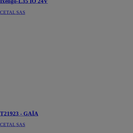
Ixengo-L35 IO 24V
CETAL SAS
T21923 -
GAÏA
CETAL SAS
T21923 -
GAÏA est un
portail en
aluminium qui
se distingue par
son design
élégant, mettant
en valeur deux
triangles
ajourés dans la
partie
supérieure
T21923 - GAÏA
CETAL SAS