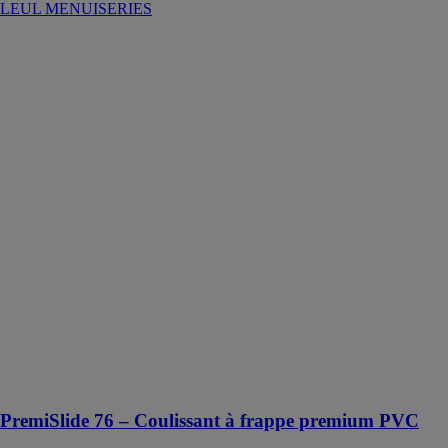
LEUL MENUISERIES
PremiSlide 76
– Coulissant à
frappe premium
PVC
Kömmerling -
profine France
SAS
Nouvelle
génération de
coulissants, le
PremiSlide 76
vous séduit
avec ses
excellentes
performances,
son seuil
encastrable et
sa facilité
d’ouverture
PremiSlide 76 – Coulissant à frappe premium PVC