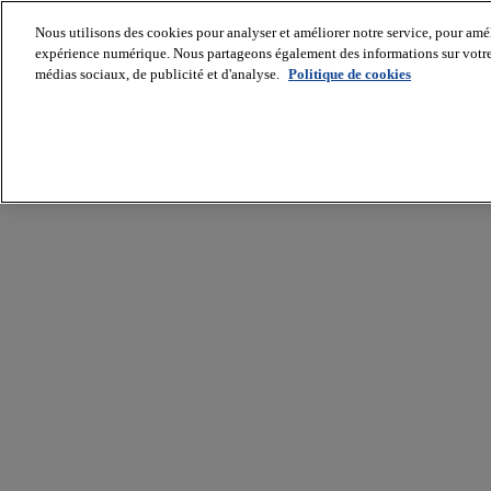
Nous utilisons des cookies pour analyser et améliorer notre service, pour améli
expérience numérique. Nous partageons également des informations sur votre u
médias sociaux, de publicité et d'analyse.
Politique de cookies
Batiradio
Articles
&
expertises
Construction
Tech,
IT,
start-
up
Génie
climatique
Gros
œuvre,
structure
et
enveloppe
Hors
site