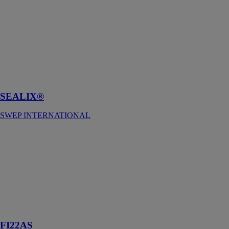
SEALIX®
SWEP
INTERNATIONAL
Protection de
surface à base
de sio₂ pour
une durabilité
améliorée
SEALIX®
SWEP INTERNATIONAL
FI22AS
SWEP
INTERNATIONAL
Un condenseur
et un
évaporateur à
haut rendement
optimisés
FI22AS