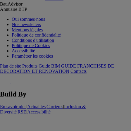
BatiAdvisor
Annuaire BTP
Qui sommes-nous
Nos newsletters
Mentions légales
Politique de confidentialité
Conditions d'utilisation
Politique de Cookies
Accessibilité
Paramétrer les cookies
Plan de site Produits
Guide BIM
GUIDE FRANCHISES DE
DECORATION ET RENOVATION
Contacts
Build By
En savoir plus
|
Actualités
|
Carrières
|
Inclusion &
Diversité
|
RSE
|
Accessibilité