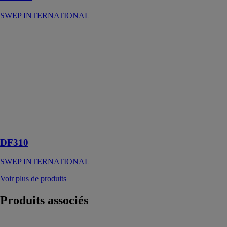
SWEP INTERNATIONAL
DF310
SWEP
INTERNATIONAL
Un échangeur
double circuit
pour les
machines
frigorifiques et
les pompes à
chaleur
DF310
SWEP INTERNATIONAL
Voir plus de produits
Produits
associés
C.Compact