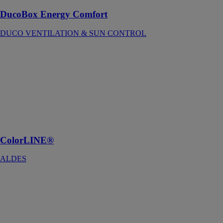
DucoBox Energy Comfort
DUCO VENTILATION & SUN CONTROL
ColorLINE®
ALDES
Des grilles
multicolore qui
s'adaptent à
votre
décoration
intérieure
ColorLINE®
ALDES
AxiBlade
ebm-papst
France
Le nouveau
système de