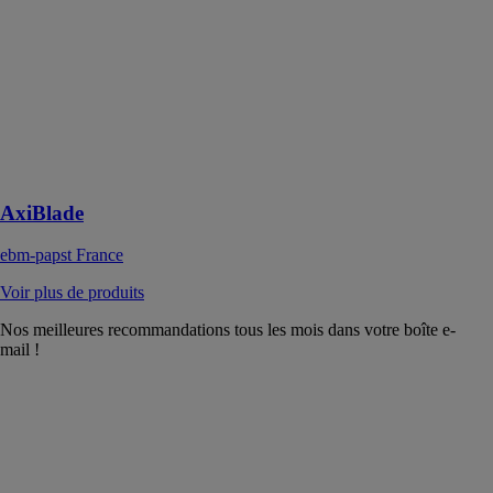
ventilation
révolutionnaire
se distingue par
ses records en
matière
d’efficacité et
de
caractéristiques
sonores
AxiBlade
ebm-papst France
Voir plus de produits
Nos meilleures recommandations tous les mois dans votre boîte e-
mail !