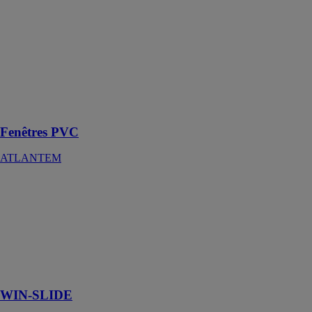
s'adaptent
parfaitement
aux besoins
spécifiques,
tant en
rénovation
qu'en
construction
neuve
Fenêtres PVC
ATLANTEM
WIN-SLIDE
MANTION
Système pour
volets
coulissants
WIN-SLIDE :
rail simple
WIN-SLIDE