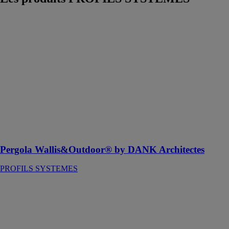
Pergola
Wallis&Outdoor®
by DANK
Architectes
PROFILS
SYSTEMES
Une collection
de pergolas aux
couleurs
inédites, by
Dank
Architectes
Pergola Wallis&Outdoor® by DANK Architectes
PROFILS SYSTEMES
Poignées
aluminium
Mandurah®
PROFILS
SYSTEMES