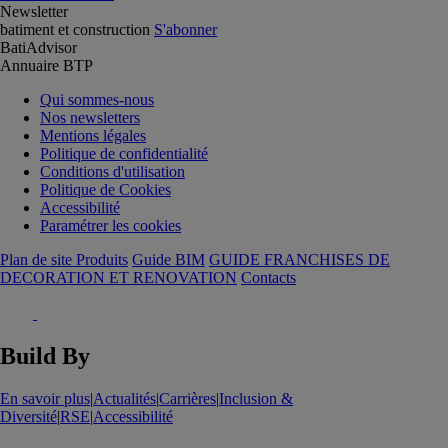
Newsletter
batiment et construction
S'abonner
BatiAdvisor
Annuaire BTP
Qui sommes-nous
Nos newsletters
Mentions légales
Politique de confidentialité
Conditions d'utilisation
Politique de Cookies
Accessibilité
Paramétrer les cookies
Plan de site Produits
Guide BIM
GUIDE FRANCHISES DE
DECORATION ET RENOVATION
Contacts
Build By
En savoir plus
|
Actualités
|
Carrières
|
Inclusion &
Diversité
|
RSE
|
Accessibilité