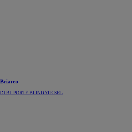
Briareo
DI.BI. PORTE
BLINDATE
SRL
Briareo est un
système de
fermeture et
d'ouverture
mécanique, elle
s'installe sur
tous types de
fenêtres ou
porte-fenêtres
Briareo
DI.BI. PORTE BLINDATE SRL
Fenêtres PVC
ATLANTEM
Fabriquées sur
mesure, les
fenêtres PVC