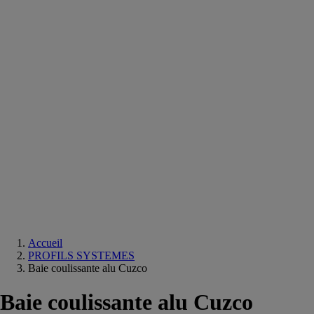
Equipements
salle
de
bain
Douche
Matériaux
salle
de
bain
Meuble
salle
de
bain
Robinetterie
Techniques
sanitaires
Accueil
PROFILS SYSTEMES
Baie coulissante alu Cuzco
Baie coulissante alu Cuzco