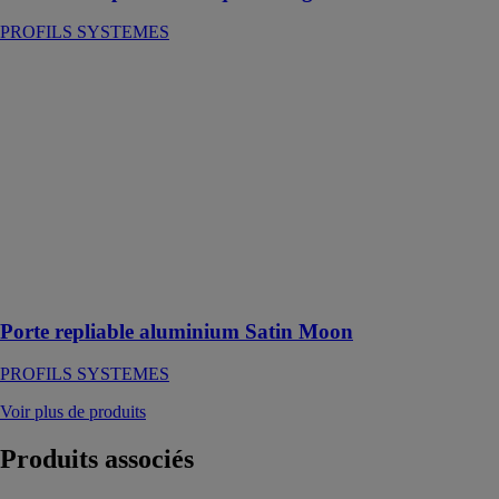
PROFILS SYSTEMES
Porte repliable
aluminium
Satin Moon
PROFILS
SYSTEMES
Nouveau
système de
porte repliable
aluminium auto
portées (de 2 à
8 vantaux)
Porte repliable aluminium Satin Moon
PROFILS SYSTEMES
Voir plus de produits
Produits
associés