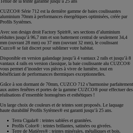
Tenue de la teinte garantie jusqu’à 25 ans
CUZCO® Série 712 est la dernière gamme de baies coulissantes
aluminium 70mm à performances énergétiques optimisées, créée par
Profils Systèmes.
Avec son design droit Factory Spirit®, ses sections d’aluminium
réduites jusqu’à 96,7 mm et son battement central de seulement 34,4
mm (ouvrant 28 mm) ou 37 mm (ouvrant 32 mm), le coulissant
Cuzco® se fait discret pour sublimer votre habitat.
Disponible en version galandage jusqu’à 4 vantaux 2 rails et jusqu’à 8
vantaux 4 rails en version classique, la baie coulissante alu CUZCO®
vous permet d’inonder vos pièces à vivre de lumière, tout en
bénéficiant de performances thermiques exceptionnelles.
Grâce à son dormant de 70mm, CUZCO 712 s’harmonise parfaitement
aux autres fenêtres et portes de la gamme CUZCO® pour effectuer des
réalisations d’ensemble homogènes et esthétiques !
Un large choix de couleurs et de teintes sont proposés. Le laquage
haute durabilité Profils Sytèmes® est garanti jusqu’à 25 ans.
Terra Cigala® : teintes sablées et granitées.
Profils Color® : teintes brillantes, satinées ou givrées.
Terre de Matières® : teintes minérales, métalliques et bois.