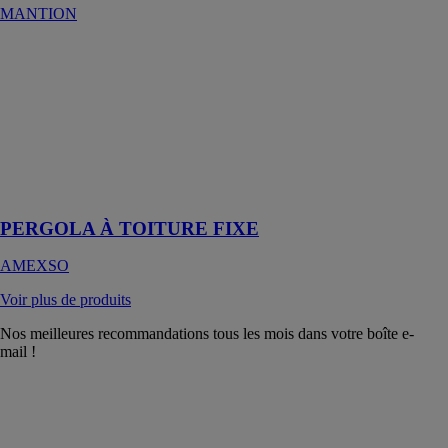
MANTION
PERGOLA À
TOITURE
FIXE
AMEXSO
La solution
idéale pour
protéger une
terrasse
PERGOLA À TOITURE FIXE
AMEXSO
Voir plus de produits
Nos meilleures recommandations tous les mois dans votre boîte e-
mail !