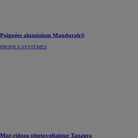
Des poignées
aluminium
personnalisables
à l'envie
Poignées aluminium Mandurah®
PROFILS SYSTEMES
Mur-rideau
photovoltaïque
Tanagra
PROFILS
SYSTEMES
Une façade
avec panneaux
photovoltaïques
est un atout
pour la valeur
immobilière
d'un bâtiment
Mur-rideau photovoltaïque Tanagra