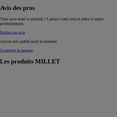
Avis
des pros
Vous avez testé ce produit ? Laissez votre avis et aidez d’autres
professionnels.
Publiez un avis
Aucun avis publié pour le moment
Contacter la marque
Les produits
MILLET
FENÊTRE
INVISIBLE
OU VISIBLE,
FINE ET
SOLIDE
MILLET
Imaginée et
conçue selon le
principe «