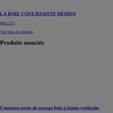
!
LA BAIE COULISSANTE DESIGN
MILLET
Voir plus de produits
Produits
associés
Centaure porte
de garage bois
à lames
verticales
SOTHOFERM
Portes de
garage 3
vantaux
repliable en
accordéon
Centaure porte de garage bois à lames verticales