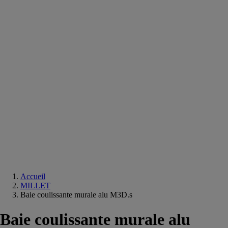
Equipements
salle
de
bain
Douche
Matériaux
salle
de
bain
Meuble
salle
de
bain
Robinetterie
Techniques
sanitaires
Accueil
MILLET
Baie coulissante murale alu M3D.s
Baie coulissante murale alu