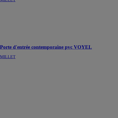
Porte d'entrée
contemporaine
pvc VOYEL
MILLET
Performances
et modernité
Porte d'entrée contemporaine pvc VOYEL
MILLET
LA BAIE
COULISSANTE
DESIGN
MILLET
Avec le profil
des baies
coulissantes le
plus fins du
marché, gagnez
un maximum
d'apport solaire