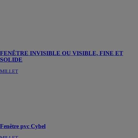
moins c’est
plus », la
gamme de
fenêtre simple
bénéficie de
plusieurs
innovations
technologiques.
FENÊTRE INVISIBLE OU VISIBLE, FINE ET
SOLIDE
MILLET
Fenêtre pvc
Cybel
MILLET
La fenêtre pvc
sans
compromis
Fenêtre pvc Cybel
MILLET