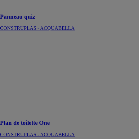
lavabo
Panneau quiz
CONSTRUPLAS - ACQUABELLA
Plan de toilette
One
CONSTRUPLAS
-
ACQUABELLA
Le Plan de
toilette One est
conçu pour
accueillir des
lavabos à poser
ou servir
d'étagère
supplémentaire
Plan de toilette One
CONSTRUPLAS - ACQUABELLA