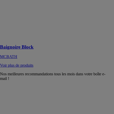
Acrymold®
Solid Surface
(matériau de
grande sécurité
grâce à ses
propriétés
antibactériennes
et
antidérapantes)
Baignoire Block
MCBATH
Voir plus de produits
Nos meilleures recommandations tous les mois dans votre boîte e-
mail !