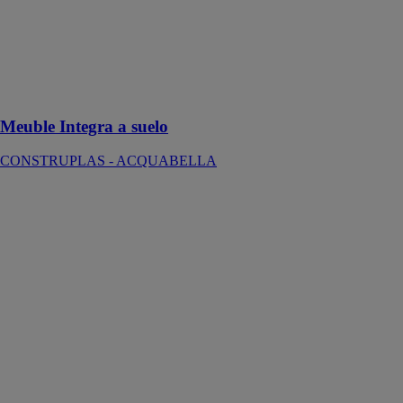
au style
industriel,
conçu pour
s'intégrer dans
un intérieur
moderne
Meuble Integra a suelo
CONSTRUPLAS - ACQUABELLA
Panneau quiz
CONSTRUPLAS
-
ACQUABELLA
La gamme de
produits QUIZ
est complétée
par le panneau
QUIZ, un
revêtement
mural pour
l’espace
douche et le