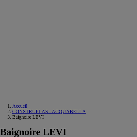
Equipements
salle
de
bain
Douche
Matériaux
salle
de
bain
Meuble
salle
de
bain
Robinetterie
Techniques
sanitaires
Accueil
CONSTRUPLAS - ACQUABELLA
Baignoire LEVI
Baignoire LEVI