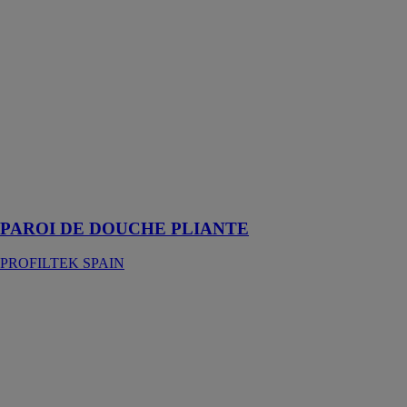
DOUCHE
PLIANTE
PROFILTEK
SPAIN
Demandez
l'installation de
votre paroi de
douche pliante
au
professionnel
PROFILTEK
PAROI DE DOUCHE PLIANTE
PROFILTEK SPAIN
NEO
NUOVVO -
NOVARALI
SL
Une solution
plus fine, avec
seulement 2 cm