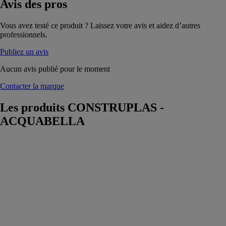
Avis
des pros
Vous avez testé ce produit ? Laissez votre avis et aidez d’autres
professionnels.
Publiez un avis
Aucun avis publié pour le moment
Contacter la marque
Les produits
CONSTRUPLAS -
ACQUABELLA
Meuble Integra
a suelo
CONSTRUPLAS
-
ACQUABELLA
Le Meuble
Integra a suelo
est un meuble
de salle de bain