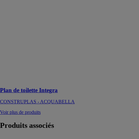
Plan de toilette
Integra
CONSTRUPLAS
-
ACQUABELLA
Le Plan de
toilette Integra
est un meuble
de salle de bain
élégant, conçu
pour recevoir
des lavabos à
poser
Plan de toilette Integra
CONSTRUPLAS - ACQUABELLA
Voir plus de produits
Produits
associés
PAROI DE