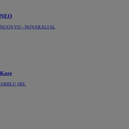
d’épaisseur
NEO
NUOVVO - NOVARALI SL
Kore
ARBLU SRL
Une cabine de
douche au style
minimal
Kore
ARBLU SRL
Baignoire
Block
MCBATH
La baignoire
Block est
fabriquée en