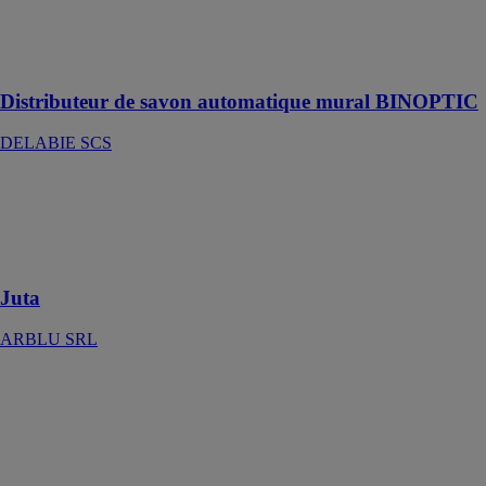
Distributeur de
savon mural
électronique
Distributeur de savon automatique mural BINOPTIC
DELABIE SCS
Juta
ARBLU SRL
Un receveurs
de douche
Juta
ARBLU SRL
MULTI-
CALOR
ISOLINE
AQUATECHNIK
GROUP SPA