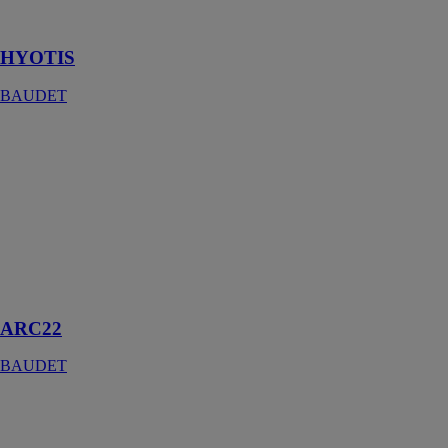
structure
polyester
HYOTIS
BAUDET
ARC22
BAUDET
ARC22 est une
salle de bain
conçue
spécialement
pour s'adapter à
différents types
d'espaces
ARC22
BAUDET
NORIA
BAUDET