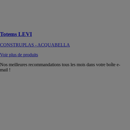
sensation de
calme que
produit le
mouvement de
l’eau
Totems LEVI
CONSTRUPLAS - ACQUABELLA
Voir plus de produits
Nos meilleures recommandations tous les mois dans votre boîte e-
mail !