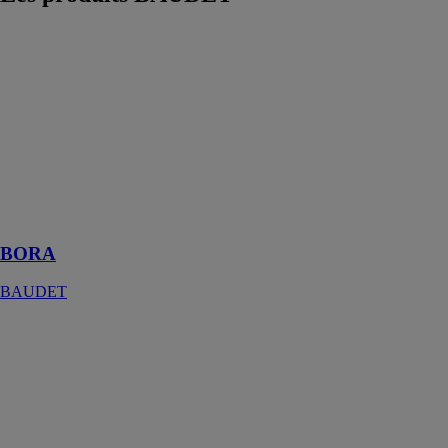
BORA
BAUDET
La salle de bain
préfabriquée
BORA est
conçue avec un
grand espace
douche
mesurant
80x110cm
BORA
BAUDET
HYOTIS
BAUDET
HYOTIS est
une salle de
bain prête à
poser en