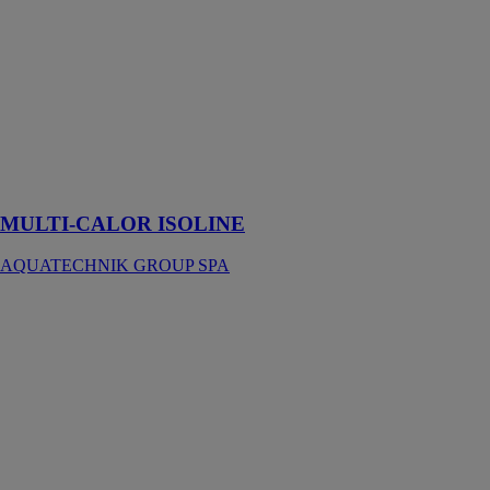
Tuyaux
multicouches
en PE-
X/Al/PE-X
pour la
plomberie, le
chauffage, la
climatisation et
les systèmes
d’air comprimé
MULTI-CALOR ISOLINE
AQUATECHNIK GROUP SPA
Totems LEVI
CONSTRUPLAS
-
ACQUABELLA
Cette sélection
de totems et
lavabos est
capable de
recréer la