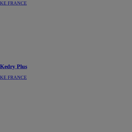
KE FRANCE
Kedry Plus
KE FRANCE
Transformez
vos espaces
extérieurs en un
coin de paradis
avec KEDRY
PLUS
Kedry Plus
KE FRANCE
SCREENY
KE FRANCE
Pour un profit
maximal des
ouvertures
vitrées de la
façade