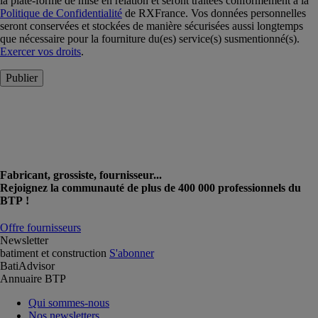
la plate-forme de mise en relation et seront traitées conformément à la
Politique de Confidentialité
de RXFrance. Vos données personnelles
seront conservées et stockées de manière sécurisées aussi longtemps
que nécessaire pour la fourniture du(es) service(s) susmentionné(s).
Exercer vos droits
.
Publier
Fabricant, grossiste, fournisseur...
Rejoignez la communauté de plus de 400 000 professionnels du
BTP !
Offre fournisseurs
Newsletter
batiment et construction
S'abonner
BatiAdvisor
Annuaire BTP
Qui sommes-nous
Nos newsletters