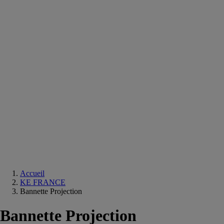
Equipements
salle
de
bain
Douche
Matériaux
salle
de
bain
Meuble
salle
de
bain
Robinetterie
Techniques
sanitaires
Accueil
KE FRANCE
Bannette Projection
Bannette Projection