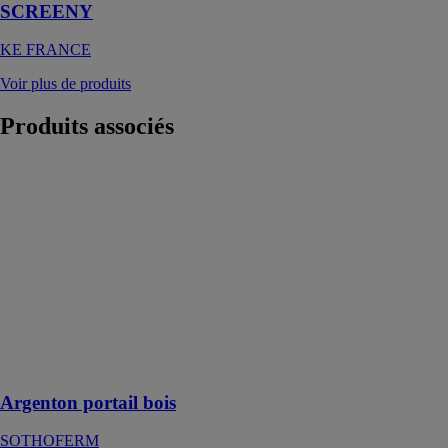
SCREENY
KE FRANCE
Voir plus de produits
Produits
associés
Argenton
portail bois
SOTHOFERM
Ce portail en
bois est
constitué de
planches
verticales
percées de
trous sur toute
leur longueur
Argenton portail bois
SOTHOFERM