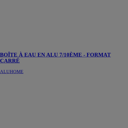
Légère et sans
risque de
corrosion, elle
se pose
aisément pour
une finition
propre et
moderne
BOÎTE À EAU EN ALU 7/10ÈME - FORMAT
CARRÉ
ALUHOME
COMBINÉ
CISAILLE
PLIEUSE
3050X6/75T
JC
COLOMBO
une cisaille
guillotine et
une presse