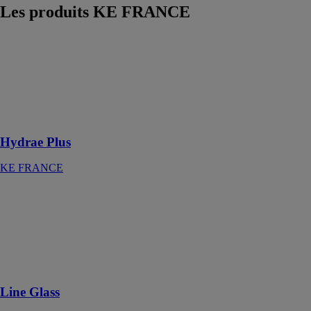
Les produits
KE FRANCE
Hydrae Plus
KE FRANCE
Les avantages
du store et de la
pergola en 1
seul produit
Hydrae Plus
KE FRANCE
Line Glass
KE FRANCE
Une installation
facile et de
multiples
configurations
Line Glass