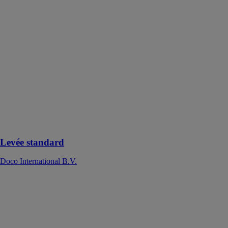
Levée standard
Doco
International
B.V.
Ce levée
standard offre
une solution
pour
pratiquement
toutes les
situations
d'installation
Levée standard
Doco International B.V.
BOÎTE À
EAU EN ALU
7/10ÈME -
FORMAT
CARRÉ
ALUHOME