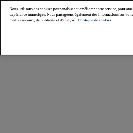
Nous utilisons des cookies pour analyser et améliorer notre service, pour améli
expérience numérique. Nous partageons également des informations sur votre u
médias sociaux, de publicité et d'analyse.
Politique de cookies
Batiradio
Articles
&
expertises
Construction
Tech,
IT,
start-
up
Génie
climatique
Gros
œuvre,
structure
et
enveloppe
Hors
site