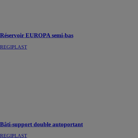
semi-bas à
dissimuler à
commande
pneumatique
simple débit
Réservoir EUROPA semi-bas
REGIPLAST
Bâti-support
double
autoportant
REGIPLAST
Bâti-support
double
autoportant à
commande
mécanique
double débit
Bâti-support double autoportant
REGIPLAST