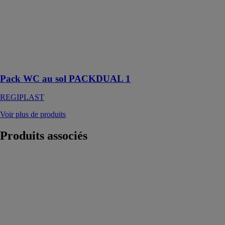
x prof.160 x
haut. 410 mm
intérieur anti-
condensation,
commande
mécanique
simple débit
Pack WC au sol PACKDUAL 1
REGIPLAST
Voir plus de produits
Produits
associés
Bemis Ultra-
Fix
Bemis
(Dubourgel)
Un abattant de
toilette Bemis
Ultra-Fix™ qui