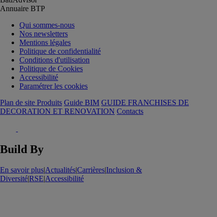
Annuaire BTP
Qui sommes-nous
Nos newsletters
Mentions légales
Politique de confidentialité
Conditions d'utilisation
Politique de Cookies
Accessibilité
Paramétrer les cookies
Plan de site Produits
Guide BIM
GUIDE FRANCHISES DE
DECORATION ET RENOVATION
Contacts
Build By
En savoir plus
|
Actualités
|
Carrières
|
Inclusion &
Diversité
|
RSE
|
Accessibilité