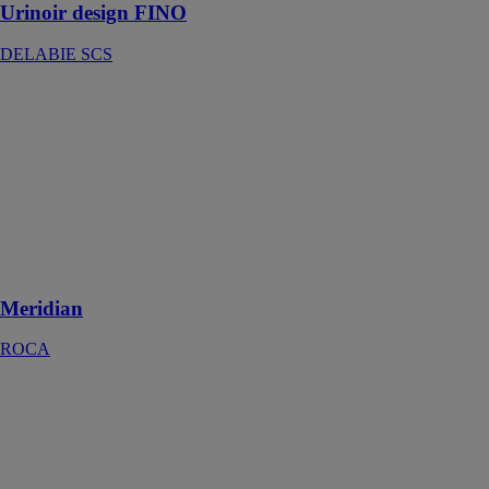
Urinoir design FINO
DELABIE SCS
Meridian
ROCA
IN-TANK -
Cuvette de WC
suspendue avec
réservoir
intégré dans un
double fond
(3/4,5l)
Meridian
ROCA
ROBINETS
D'ALIMENTATION
MOD. SERVO
LATERAL
IDROSPANIA
TECHNIC SL