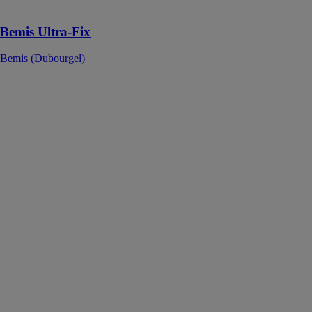
reste bien fixé
Bemis Ultra-Fix
Bemis (Dubourgel)
Urinoir design
FINO
DELABIE
SCS
Urinoir
individuel
suspendu sans
bride.
Compatible
avec tous les
bâti-supports
standards du
marché. Inox
304
bactériostatique.
Finition poli
satiné.