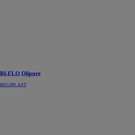
BI-FLO
Olipure
REGIPLAST
Réservoir BI-
FLO
OLIPURE
3/6L équipé
d'un système
nettoyant
hygiénique
BI-FLO Olipure
REGIPLAST
Pack WC au
sol
PACKDUAL 1
REGIPLAST
Réservoir
attenant simple
débit, larg. 400