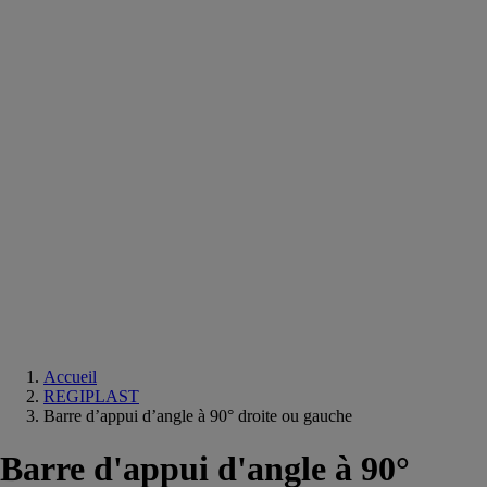
Equipements
salle
de
bain
Douche
Matériaux
salle
de
bain
Meuble
salle
de
bain
Robinetterie
Techniques
sanitaires
Accueil
REGIPLAST
Barre d’appui d’angle à 90° droite ou gauche
Barre d'appui d'angle à 90°