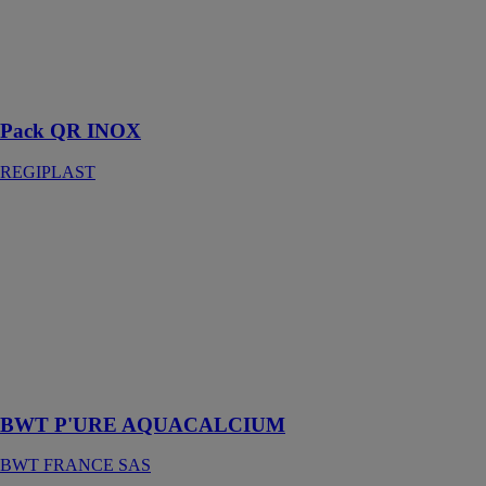
Pour tous types
de mur,
alimentation et
évacuation
dissimulées
Pack QR INOX
REGIPLAST
BWT P'URE
AQUACALCIUM
BWT
FRANCE SAS
Osmoseur
sous-évier avec
robinetterie
dédiée à l'eau
de boisson
BWT P'URE AQUACALCIUM
BWT FRANCE SAS