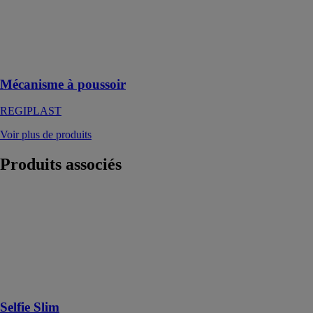
Mécanisme
universel à
poussoir double
débit
Mécanisme à poussoir
REGIPLAST
Voir plus de produits
Produits
associés
Selfie Slim
SATELLITE
INDUSTRIES
SRL
La réponse à de
nouvelles
attentes!
Selfie Slim