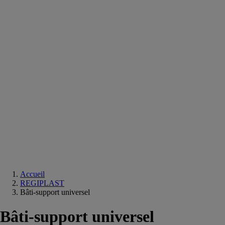
Equipements
salle
de
bain
Douche
Matériaux
salle
de
bain
Meuble
salle
de
bain
Robinetterie
Techniques
sanitaires
Accueil
REGIPLAST
Bâti-support universel
Bâti-support universel