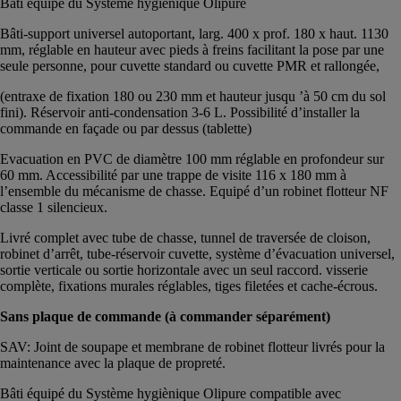
Bâti équipé du Système hygiènique Olipure
Bâti-support universel autoportant, larg. 400 x prof. 180 x haut. 1130
mm, réglable en hauteur avec pieds à freins facilitant la pose par une
seule personne, pour cuvette standard ou cuvette PMR et rallongée,
(entraxe de fixation 180 ou 230 mm et hauteur jusqu ’à 50 cm du sol
fini). Réservoir anti-condensation 3-6 L. Possibilité d’installer la
commande en façade ou par dessus (tablette)
Evacuation en PVC de diamètre 100 mm réglable en profondeur sur
60 mm. Accessibilité par une trappe de visite 116 x 180 mm à
l’ensemble du mécanisme de chasse. Equipé d’un robinet flotteur NF
classe 1 silencieux.
Livré complet avec tube de chasse, tunnel de traversée de cloison,
robinet d’arrêt, tube-réservoir cuvette, système d’évacuation universel,
sortie verticale ou sortie horizontale avec un seul raccord. visserie
complète, fixations murales réglables, tiges filetées et cache-écrous.
Sans plaque de commande (à commander séparément)
SAV: Joint de soupape et membrane de robinet flotteur livrés pour la
maintenance avec la plaque de propreté.
Bâti équipé du Système hygiènique Olipure compatible avec