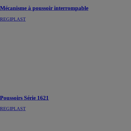
Mécanisme à poussoir interrompable
REGIPLAST
Poussoirs Série
1621
REGIPLAST
Poussoir
pneumatique
double-débit
118 x 118 x P
127 mm à
double touches
réglables en
profondeur
Poussoirs Série 1621
REGIPLAST
Mécanisme à
poussoir
REGIPLAST