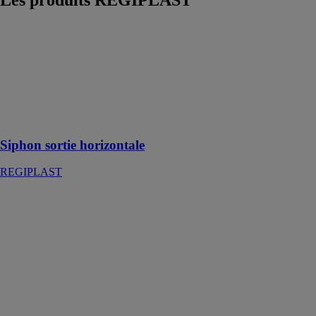
Les produits
REGIPLAST
Siphon sortie
horizontale
REGIPLAST
Siphon de
machine à laver
sortie
horizontale
Siphon sortie horizontale
REGIPLAST
Mécanisme à
poussoir
interrompable
REGIPLAST
Mécanisme de
chasse
universel à
poussoir
interrompable