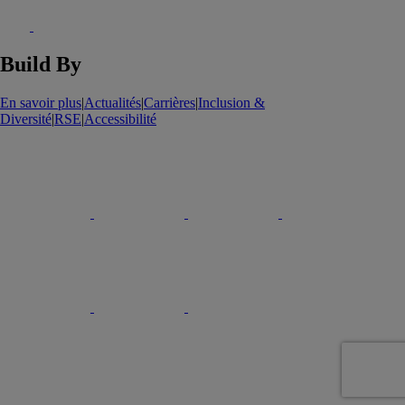
Build By
En savoir plus
|
Actualités
|
Carrières
|
Inclusion &
Diversité
|
RSE
|
Accessibilité