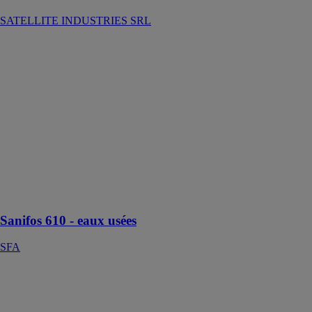
SATELLITE INDUSTRIES SRL
Sanifos 610 -
eaux usées
SFA
Sanifos 610 est
une station de
relevage à
enterrer, pour le
relevage des
eaux usées de
maisons ou
logement
collectifs
Sanifos 610 - eaux usées
SFA
Pack QR
INOX
REGIPLAST