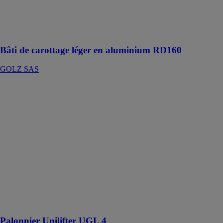
GOLZ SAS
Léger et facile
à utiliser
Bâti de carottage léger en aluminium RD160
GOLZ SAS
Palonnier
Unilifter UGL
4
GK
TECHNIQUES
Dispositif de
levage à
rotation
hydraulique et
à basculement
pneumatique de
capacité 250 à
500 kg
Palonnier Unilifter UGL 4