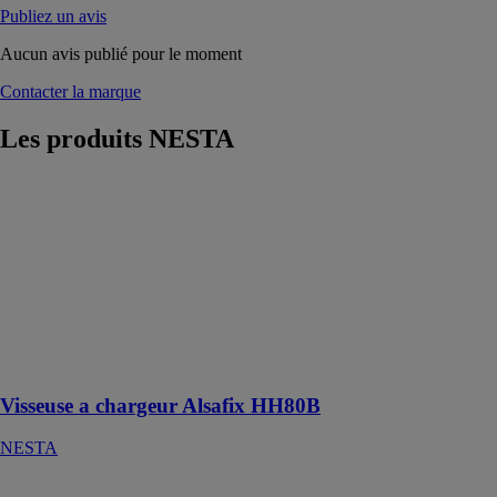
Publiez un avis
Aucun avis publié pour le moment
Contacter la marque
Les produits
NESTA
Visseuse a
chargeur
Alsafix
HH80B
NESTA
Visseuse en
rouleaux à
chargeur HH
80 B
Visseuse a chargeur Alsafix HH80B
NESTA
Fer a souder