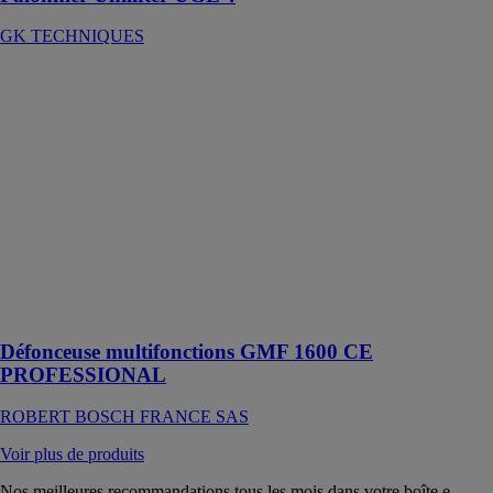
GK TECHNIQUES
Défonceuse
multifonctions
GMF 1600 CE
PROFESSIONAL
ROBERT
BOSCH
FRANCE SAS
Cet outil est
conçu pour le
fraisage dans le
bois et le
plastique
Défonceuse multifonctions GMF 1600 CE
PROFESSIONAL
ROBERT BOSCH FRANCE SAS
Voir plus de produits
Nos meilleures recommandations tous les mois dans votre boîte e-