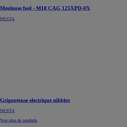
Meuleuse fuel - M18 CAG 125XPD-0X
NESTA
Grignoteuse
electrique
nibblex
NESTA
Grignoteuse
électrique
adaptable sur
perceuse pour
toute surface
plane, ondulée,
métallique et
PVC
Grignoteuse electrique nibblex
NESTA
Voir plus de produits