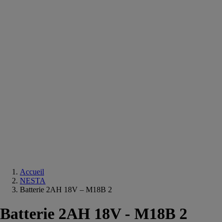
Equipements
salle
de
bain
Douche
Matériaux
salle
de
bain
Meuble
salle
de
bain
Robinetterie
Techniques
sanitaires
Accueil
NESTA
Batterie 2AH 18V – M18B 2
Batterie 2AH 18V - M18B 2