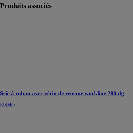
Produits
associés
Scie à ruban
avec vérin de
retenue
workline 280
dg
EISMO
Machine pour
coupes droites
et biaises
jusqu’à 60°
(gauche et
droite)
Scie à ruban avec vérin de retenue workline 280 dg
EISMO
Bâti de
carottage léger
en aluminium
RD160