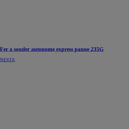
autonome
express panne
235G
NESTA
Le must des
fers à souder de
couvreur !
Fer a souder autonome express panne 235G
NESTA
Meuleuse fuel -
M18 CAG
125XPD-0X
NESTA
Meuleuse
capable de
résister a des
température
extrêmes avec
des très hautes
performances