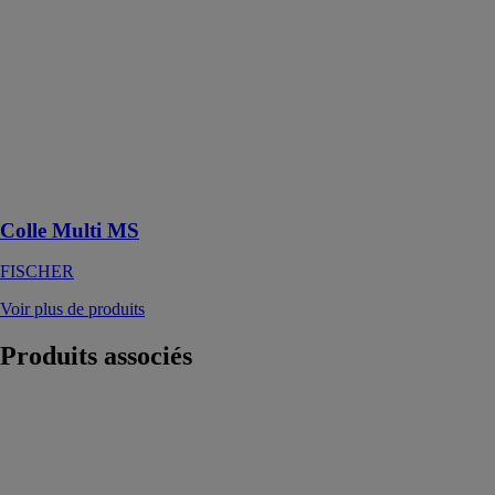
Le mastic-colle
universel pour
l'intérieur et
l'extérieur avec
un taux
d'adhérence
initial élevé,
même sur des
supports
humides
Colle Multi MS
FISCHER
Voir plus de produits
Produits
associés
Compresseur
électrique
monophasé
ALAIR 4/40
OILESS