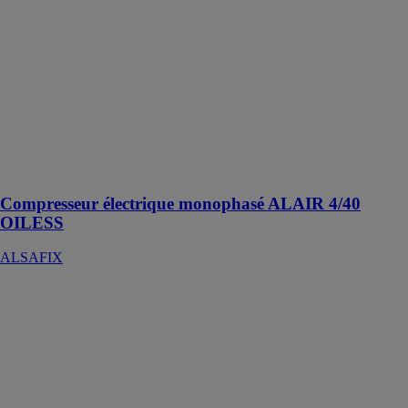
ALSAFIX
Compresseur
compact, léger,
avec soupape
de sécurité,
rallonge
électrique, vis
de purge,
détendeur, et
manomètre
Compresseur électrique monophasé ALAIR 4/40
OILESS
ALSAFIX
ALPHAVUE
90LG
ALPHATEX
L'Alphavue 90
LG est
spécifiquement
traité contre les