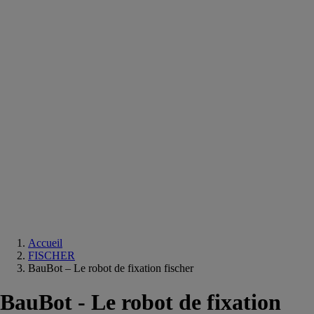
Equipements
salle
de
bain
Douche
Matériaux
salle
de
bain
Meuble
salle
de
bain
Robinetterie
Techniques
sanitaires
Accueil
FISCHER
BauBot – Le robot de fixation fischer
BauBot - Le robot de fixation