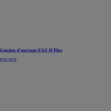
d'ancrage FAZ
II Plus
FISCHER
Ce goujon en
acier permet de
fixer des
charges lourdes
dans le béton
fissuré
Goujon d'ancrage FAZ II Plus
FISCHER
Cast-in
Channel - Les
systèmes de
rails insert
FISCHER
Les rails insert
et boulons
d'ancrage pour
une résistance