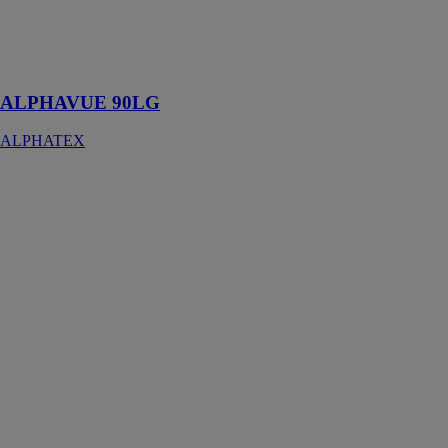
U.V pour une
utilisation en
extérieur
prolongée
ALPHAVUE 90LG
ALPHATEX
Aerogommeuse
hydrogommeuse
24L
DUMATOS
EQUIPEMENT
Cette
aerogommeuse
hydrogommeuse
permet le
décapage sans
détériorations
du support et
avec un
minimum de
poussière