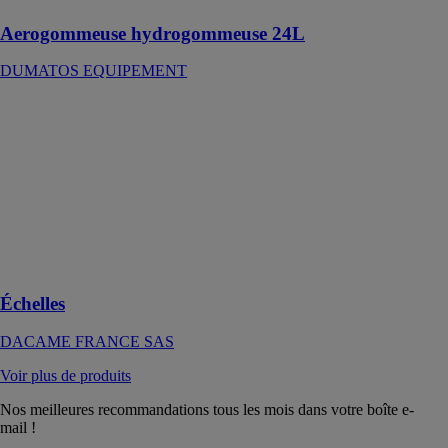
Aerogommeuse hydrogommeuse 24L
DUMATOS EQUIPEMENT
Échelles
DACAME
FRANCE SAS
Échelles dotées
d'un système de
fixation
pratique et
rapide à l'aide
de crochets
Échelles
DACAME FRANCE SAS
Voir plus de produits
Nos meilleures recommandations tous les mois dans votre boîte e-
mail !