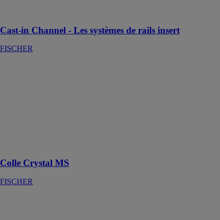
et une sécurité
optimales
Cast-in Channel - Les systèmes de rails insert
FISCHER
Colle Crystal
MS
FISCHER
Le mastic colle
transparent
pour une
utilisation
intérieure et
extérieure
Colle Crystal MS
FISCHER
Colle Multi MS
FISCHER