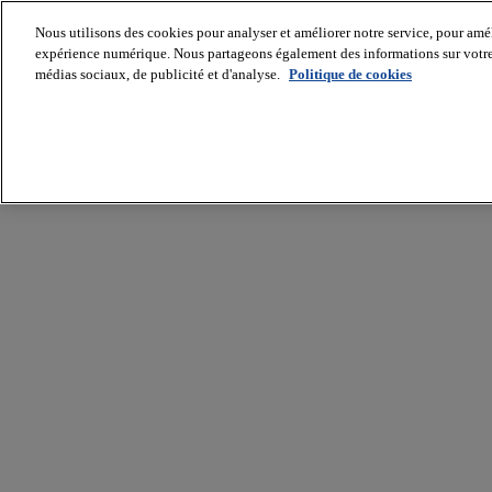
Nous utilisons des cookies pour analyser et améliorer notre service, pour améli
expérience numérique. Nous partageons également des informations sur votre u
médias sociaux, de publicité et d'analyse.
Politique de cookies
Batiradio
Articles
&
expertises
Construction
Tech,
IT,
start-
up
Génie
climatique
Gros
œuvre,
structure
et
enveloppe
Hors
site