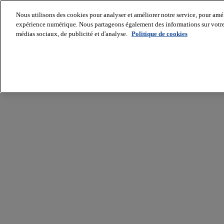
Nous utilisons des cookies pour analyser et améliorer notre service, pour améli
expérience numérique. Nous partageons également des informations sur votre u
médias sociaux, de publicité et d'analyse.
Politique de cookies
Batiradio
Articles
&
expertises
Construction
Tech,
IT,
start-
up
Génie
climatique
Gros
œuvre,
structure
et
enveloppe
Hors
site