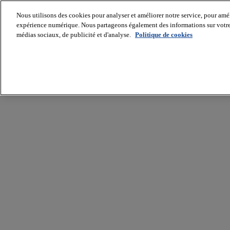
Nous utilisons des cookies pour analyser et améliorer notre service, pour améli
expérience numérique. Nous partageons également des informations sur votre u
médias sociaux, de publicité et d'analyse.
Politique de cookies
Batiradio
Articles
&
expertises
Construction
Tech,
IT,
start-
up
Génie
climatique
Gros
œuvre,
structure
et
enveloppe
Hors
site