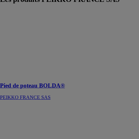
Pied de poteau
BOLDA®
PEIKKO
FRANCE SAS
Pied de poteau
BOLDA® —
Connexions
solides et
optimisées des
pieds de poteau
par boulonnage
Pied de poteau BOLDA®
PEIKKO FRANCE SAS
Boulons
d'ancrage à
haute résistance
PPM®
PEIKKO
FRANCE SAS