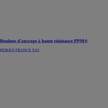
Ils sont utilisés
pour ancrer une
structure béton
ou métallique
ou des
machines sur
des fondations
Boulons d'ancrage à haute résistance PPM®
PEIKKO FRANCE SAS
DELTABEAM
PEIKKO
FRANCE SAS
La structure de
planchers
minces
DELTABEAM
pour construire
de grands
volumes