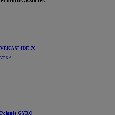
Produits
associés
VEKASLIDE
70
VEKA
Système levant
coulissant 70
mm
VEKASLIDE 70
VEKA
Poignée
GYRO
AXALYS SAS
GYRO est une
gamme de
poignées
encastrées pour
coulissant
Poignée GYRO