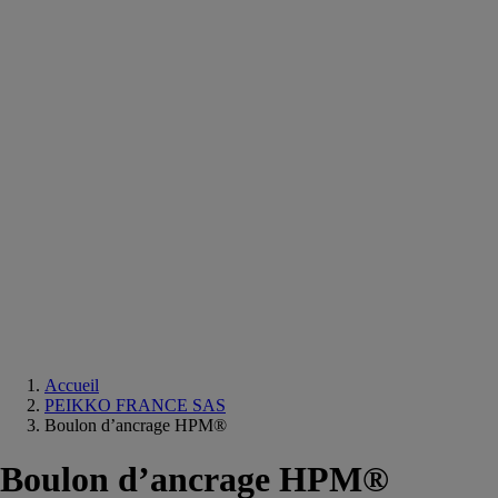
Equipements
salle
de
bain
Douche
Matériaux
salle
de
bain
Meuble
salle
de
bain
Robinetterie
Techniques
sanitaires
Accueil
PEIKKO FRANCE SAS
Boulon d’ancrage HPM®
Boulon d’ancrage HPM®