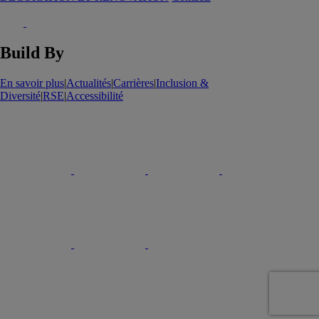
Build By
En savoir plus
|
Actualités
|
Carrières
|
Inclusion &
Diversité
|
RSE
|
Accessibilité