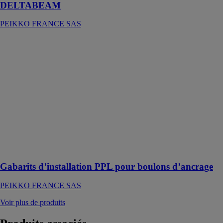
DELTABEAM
PEIKKO FRANCE SAS
Gabarits
d’installation
PPL pour
boulons
d’ancrage
PEIKKO
FRANCE SAS
Permettre le
positionnement
précis des
boulons
d’ancrage
Gabarits d’installation PPL pour boulons d’ancrage
PEIKKO FRANCE SAS
Voir plus de produits