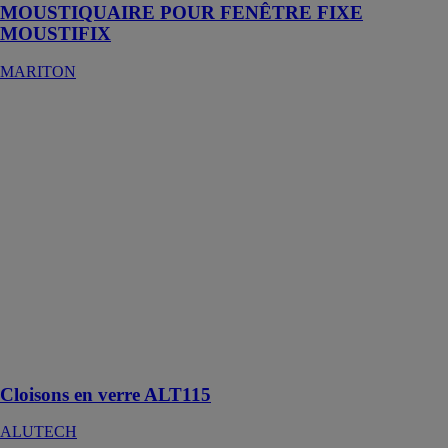
MOUSTIQUAIRE POUR FENÊTRE FIXE
MOUSTIFIX
MARITON
Cloisons en
verre ALT115
ALUTECH
Le système
ALT115 est la
meilleure
solution pour
l’aménagement
et
l’organisation
de l’espace des
centres et des
ensembles
commerciaux
Cloisons en verre ALT115
ALUTECH