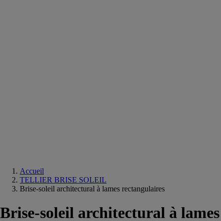
Equipements
salle
de
bain
Douche
Matériaux
salle
de
bain
Meuble
salle
de
bain
Robinetterie
Techniques
sanitaires
Accueil
TELLIER BRISE SOLEIL
Brise-soleil architectural à lames rectangulaires
Brise-soleil architectural à lames