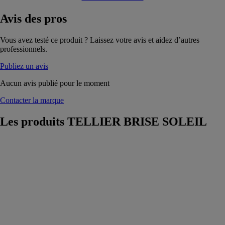
Avis
des pros
Vous avez testé ce produit ? Laissez votre avis et aidez d’autres
professionnels.
Publiez un avis
Aucun avis publié pour le moment
Contacter la marque
Les produits
TELLIER BRISE SOLEIL
Lames
d'habillage de
façade
TELLIER
BRISE
SOLEIL
Lame
décorative en
aluminium