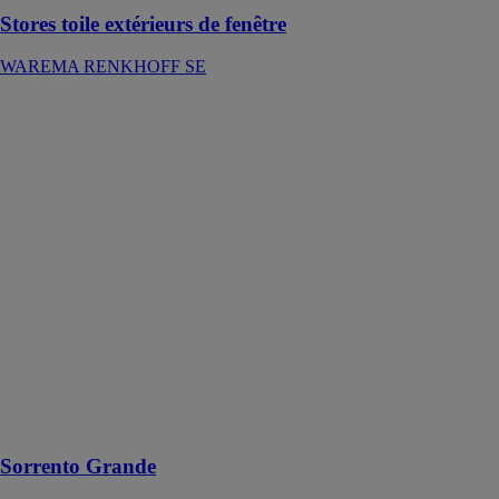
Stores toile extérieurs de fenêtre
WAREMA RENKHOFF SE
Sorrento
Grande
DROMA -
SUNSHADE
EXPERTS SP
Z.O.O.
Le store banne
de jardin
Sorrento
s’harmonise
parfaitement
avec les
tendances des
toitures pour les
pergolas et les
terrasses
Sorrento Grande