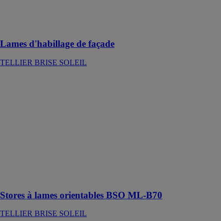
constitué de
deux profils
clipsables
Lames d'habillage de façade
TELLIER BRISE SOLEIL
Stores à lames
orientables
BSO ML-B70
TELLIER
BRISE
SOLEIL
BSO en
aluminium
constitué de
lames bombées
non bordées
Stores à lames orientables BSO ML-B70
TELLIER BRISE SOLEIL