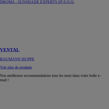
DROMA - SUNSHADE EXPERTS SP Z.O.O.
VENTAL
BAUMANN
HUPPE
Le brise-soleil
orientable type
vénitien
d’extérieur
VENTAL
BAUMANN HUPPE
Voir plus de produits
Nos meilleures recommandations tous les mois dans votre boîte e-
mail !