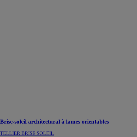
Brise-soleil
architectural à
lames
orientables
TELLIER
BRISE
SOLEIL
TELLIER
BRISE-
SOLEIL vous
propose des
solutions
naturelles et
économiques
pour préserver
la fraîcheur
d’un bâtiment
en période de
forte chaleur.
Brise-soleil architectural à lames orientables
TELLIER BRISE SOLEIL