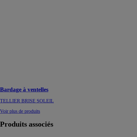
Bardage à
ventelles
TELLIER
BRISE
SOLEIL
Des solutions
naturelles et
économiques
pour habiller
votre bâtiment
tout en
permettant le
passage d'air
Bardage à ventelles
TELLIER BRISE SOLEIL
Voir plus de produits
Produits
associés