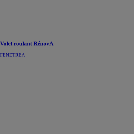
Volet roulant
RénovA
FENETREA
Confort et
protection
maximale
Volet roulant RénovA
FENETREA
Stores toile
extérieurs de
fenêtre
WAREMA
RENKHOFF
SE
L'atmosphère
parfaite grâce
aux stores toile
extérieurs de
fenêtre
WAREMA