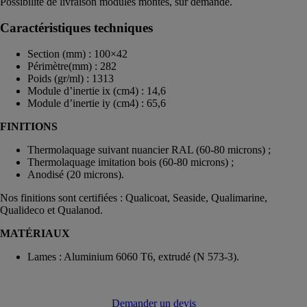
Possibilité de livraison modules montés, sur demande.
Caractéristiques techniques
Section (mm) :
100×42
Périmètre(mm) :
282
Poids (gr/ml) :
1313
Module d’inertie ix (cm4) :
14,6
Module d’inertie iy (cm4) :
65,6
FINITIONS
Thermolaquage suivant nuancier RAL (60-80 microns) ;
Thermolaquage imitation bois (60-80 microns) ;
Anodisé (20 microns).
Nos finitions sont certifiées : Qualicoat, Seaside, Qualimarine,
Qualideco et Qualanod.
MATÉRIAUX
Lames : Aluminium 6060 T6, extrudé (N 573-3).
Demander un devis