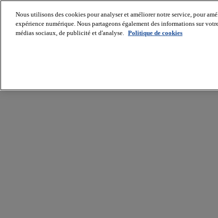
Nous utilisons des cookies pour analyser et améliorer notre service, pour améli
expérience numérique. Nous partageons également des informations sur votre u
médias sociaux, de publicité et d'analyse.
Politique de cookies
Batiradio
Articles
&
expertises
Construction
Tech,
IT,
start-
up
Génie
climatique
Gros
œuvre,
structure
et
enveloppe
Hors
site