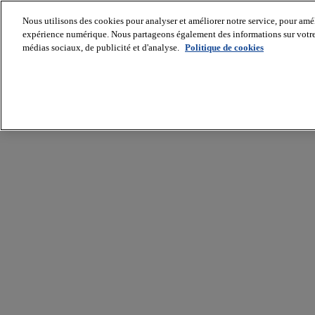
Nous utilisons des cookies pour analyser et améliorer notre service, pour améli
expérience numérique. Nous partageons également des informations sur votre u
médias sociaux, de publicité et d'analyse.
Politique de cookies
Batiradio
Articles
&
expertises
Construction
Tech,
IT,
start-
up
Génie
climatique
Gros
œuvre,
structure
et
enveloppe
Hors
site