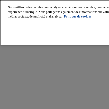
Nous utilisons des cookies pour analyser et améliorer notre service, pour améli
expérience numérique. Nous partageons également des informations sur votre u
médias sociaux, de publicité et d'analyse.
Politique de cookies
Batiradio
Articles
&
expertises
Construction
Tech,
IT,
start-
up
Génie
climatique
Gros
œuvre,
structure
et
enveloppe
Hors
site