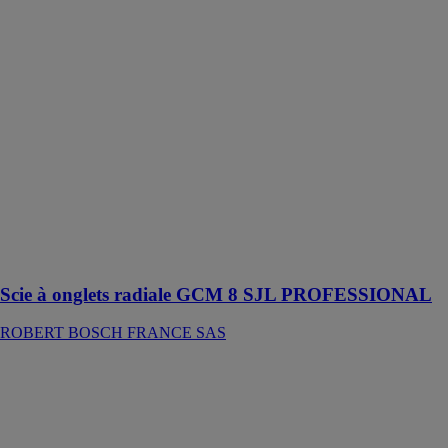
SJL
PROFESSIONAL
ROBERT
BOSCH
FRANCE SAS
La très
compacte
GCM 8 SJL
Professional
permet un
travail propre
lorsqu’il s’agit
de découper de
grandes pièces
Scie à onglets radiale GCM 8 SJL PROFESSIONAL
ROBERT BOSCH FRANCE SAS
SuperFinish SF
33 PLUS
WAGNER
GMBH