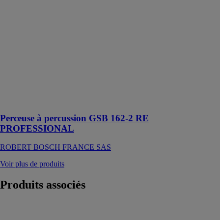
ROBERT
BOSCH
FRANCE SAS
Puissante
perceuse à
percussion à 2
vitesses pour
les travaux très
exigeants et le
perçage
diamanté à sec
Perceuse à percussion GSB 162-2 RE
PROFESSIONAL
ROBERT BOSCH FRANCE SAS
Voir plus de produits
Produits
associés
Scie à onglets
radiale GCM 8