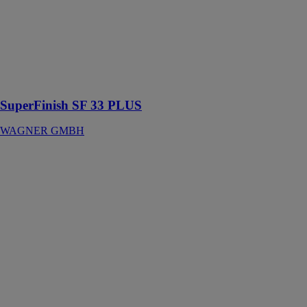
Traitement
d’une vaste
gamme de
produits et sert
à différentes
branches et
tailles de projet
SuperFinish SF 33 PLUS
WAGNER GMBH
Découpeuse
béton a sec
portative ou sur
rail 350mm
220v
DUMATOS
EQUIPEMENT
Cette
découpeuse
portative est
adaptée pour
les travaux de