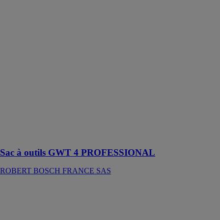
ROBERT
BOSCH
FRANCE SAS
La sacoche
porte-outils
GWT 4 Bosch
offre de
nombreuses
possibilités de
rangement
ingénieuses,
notamment un
porte-marteau
et une poche à
clous
Sac à outils GWT 4 PROFESSIONAL
ROBERT BOSCH FRANCE SAS
Perceuse à
percussion
GSB 162-2 RE
PROFESSIONAL