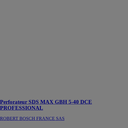
GBH 5-40
DCE
PROFESSIONAL
ROBERT
BOSCH
FRANCE SAS
Cet outil est
conçu pour les
travaux de
perçage jusqu’à
40 mm de
diamètre ainsi
que pour les
travaux de
burinage légers
dans le béton et
la pierre
Perforateur SDS MAX GBH 5-40 DCE
PROFESSIONAL
ROBERT BOSCH FRANCE SAS