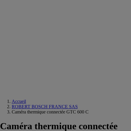
Equipements
salle
de
bain
Douche
Matériaux
salle
de
bain
Meuble
salle
de
bain
Robinetterie
Techniques
sanitaires
Accueil
ROBERT BOSCH FRANCE SAS
Caméra thermique connectée GTC 600 C
Caméra thermique connectée