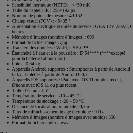
Sensibilité thermique (NETD) : <=50 mK
Taille du capteur IR : 256×192 px
Nombre de points de mesure : 49 152
Champ visuel (FOV) : 45×35 °
Alimentation électrique et durée de service : GBA 12V 2.0Ah, 6
heures
Mémoire d’images (nombre d’images) : 600
Format de fichier image : .jpg
Transfert des données : Wi-Fi, USB-C™
Étanchéité à l’eau et à la poussière : IP 54**** (****excepté
pour la batterie Lithium-Ion)
Poids : 0,64 kg
Appareils Android supportés : Smartphones à partir de Android
6.0.x, Tablettes à partir de Android 6.0.x
Appareils iOS supportés : iPad avec iOS 11 ou plus récent,
iPhone avec iOS 11 ou plus récent
Taille d’écran : 3,5″
Température de service : -10 – 45 °C
Température de stockage : -20 – 50 °C
Distance de focalisation, minimale : 0,3 m
Taux de rafraîchissement image thermique : 9 Hz
Mémoire d’images (nombre d’images avec audio) : 350
Format du fichier audio : .wav