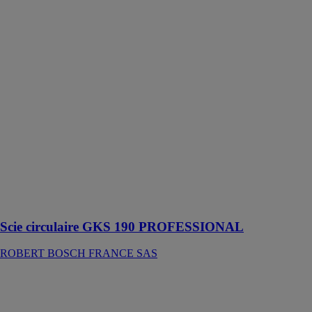
Scie circulaire
GKS 190
PROFESSIONAL
ROBERT
BOSCH
FRANCE SAS
Cette scie
circulaire
assure un
sciage rapide
dans différents
types de bois et
produits dérivés
: liteaux, OSB,
contreplaqué et
MDF
Scie circulaire GKS 190 PROFESSIONAL
ROBERT BOSCH FRANCE SAS
Sac à outils
GWT 4
PROFESSIONAL