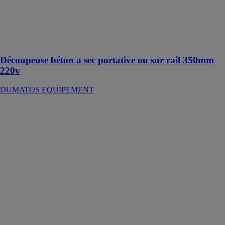
type ouvertures
et découpes
dans les murs,
sciage de joints
de dilatation etc
Découpeuse béton a sec portative ou sur rail 350mm
220v
DUMATOS EQUIPEMENT
Enrouleur de
câble SILVER-
40
BRENNENSTUHL
L'enrouleur de
câble SILVER-
40 convient à
une utilisation
en intérieur (en
industrie) et en
extérieur (sur
chantier)