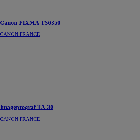
multifonctions
sans fil
Canon PIXMA TS6350
CANON FRANCE
Imageprograf
TA-30
CANON
FRANCE
Imprimante
multifonction
silencieuse,
compacte et
polyvalente
Imageprograf TA-30
CANON FRANCE
Canon PIXMA
TS5151