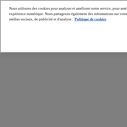
Nous utilisons des cookies pour analyser et améliorer notre service, pour améli
expérience numérique. Nous partageons également des informations sur votre u
médias sociaux, de publicité et d'analyse.
Politique de cookies
Batiradio
Articles
&
expertises
Construction
Tech,
IT,
start-
up
Génie
climatique
Gros
œuvre,
structure
et
enveloppe
Hors
site