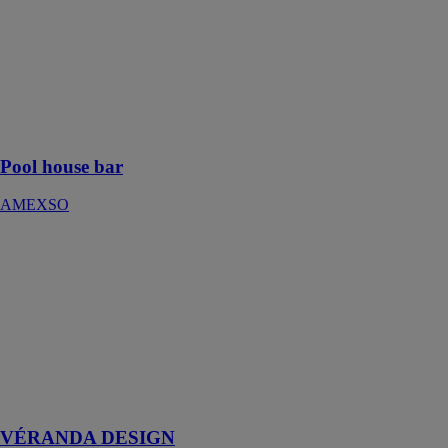
Le pool house
bar est la
solution idéale
pour aménager
un espace de
détente près
d’une piscine
Pool house bar
AMEXSO
VÉRANDA
DESIGN
AMEXSO
Pensez à la
véranda au
design moderne
qui s’intègrera
parfaitement à
votre maison
VÉRANDA DESIGN