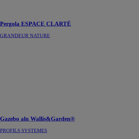
lorsque les
lames sont
fermées
Pergola ESPACE CLARTÉ
GRANDEUR NATURE
Gazebo alu
Wallis&Garden®
PROFILS
SYSTEMES
Offrez-vous un
espace de vie,
de détente et de
convivialité
avec le gazebo
Wallis&Garden®
!
Gazebo alu Wallis&Garden®
PROFILS SYSTEMES