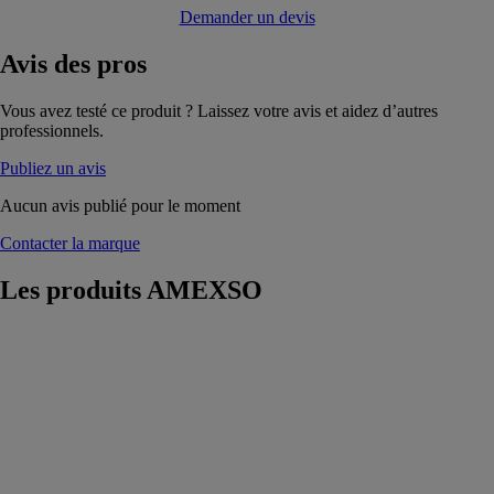
Demander un devis
Avis
des pros
Vous avez testé ce produit ? Laissez votre avis et aidez d’autres
professionnels.
Publiez un avis
Aucun avis publié pour le moment
Contacter la marque
Les produits
AMEXSO
PERGOLA
JARDIN
D’HIVER
AMEXSO
Une pergola
jardin d’hiver
baignée de
lumière l’hiver