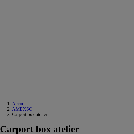
Equipements
salle
de
bain
Douche
Matériaux
salle
de
bain
Meuble
salle
de
bain
Robinetterie
Techniques
sanitaires
Accueil
AMEXSO
Carport box atelier
Carport box atelier