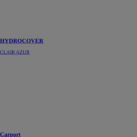
HYDROCOVER
CLAIR AZUR
Un abri de spa
automatique et
sécurisé
HYDROCOVER
CLAIR AZUR
Carport
RENSON
VENTILATION
SA
Un carport
moderne en
aluminium qui
s’adapte
parfaitement à
l’architecture
de votre maison
Carport