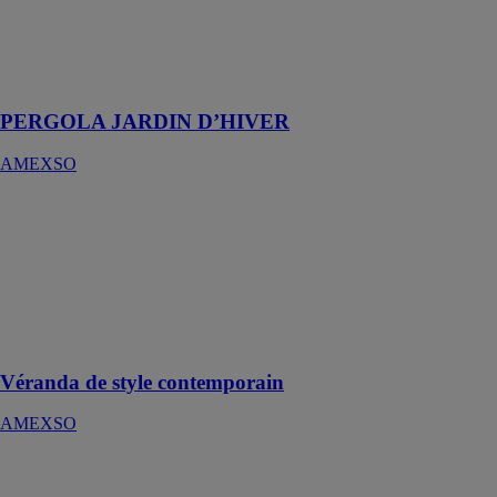
et modulable
l’été… sans
assombrir votre
pièce de vie !
PERGOLA JARDIN D’HIVER
AMEXSO
Véranda de
style
contemporain
AMEXSO
Une gamme
moderne &
lumineuse
Véranda de style contemporain
AMEXSO
Pool house bar
AMEXSO