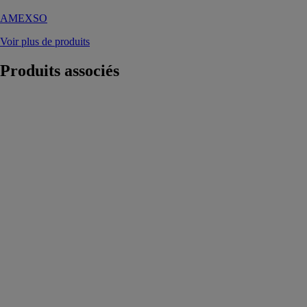
AMEXSO
Voir plus de produits
Produits
associés
Pergola
ESPACE
CLARTÉ
GRANDEUR
NATURE
L’espace clarté
ou puits de
lumière a été
pensé afin de
permettre une
diffusion de la
lumière
naturelle dans
la pièce
attenante
notamment