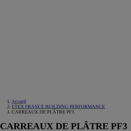
Equipements
salle
de
bain
Douche
Matériaux
salle
de
bain
Meuble
salle
de
bain
Robinetterie
Techniques
sanitaires
Accueil
ETEX FRANCE BUILDING PERFORMANCE
CARREAUX DE PLÂTRE PF3
CARREAUX DE PLÂTRE PF3