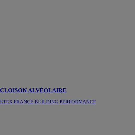
ETEX
FRANCE
BUILDING
PERFORMANCE
La cloison
PRÉGYFAYLITE
est un panneau
préfabriqué
constitué de
deux plaques
de plâtre
PRÉGY collées
sur un réseau
alvéolaire
CLOISON ALVÉOLAIRE
ETEX FRANCE BUILDING PERFORMANCE
Système de
bardage
AQUABOARD
ETEX
FRANCE