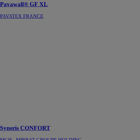
Pavawall® GF XL
PAVATEX FRANCE
Syneris
CONFORT
MGH -
MIRBAT
GROUPE
HOLDING
Notre solution
Syneris Confort
est un procédé
pour l’isolation
thermique en
polyuréthane
rigide pour les
murs
maçonnées et
murs bétons
Syneris CONFORT
MGH - MIRBAT GROUPE HOLDING