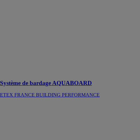
BUILDING
PERFORMANCE
Le système de
bardage
AQUABOARD,
permet de
réaliser des
bardages
extérieur
ventilé avec
une finition par
enduit
Système de bardage AQUABOARD
ETEX FRANCE BUILDING PERFORMANCE
PUREBEL
DUO CF125
ONYX
ETEX
FRANCE
BUILDING
PERFORMANCE