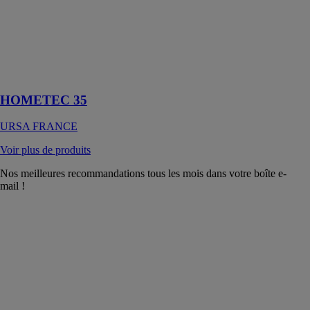
notre système
URSA SECO,
pour une
parfaite
étanchéité à
l’air
HOMETEC 35
URSA FRANCE
Voir plus de produits
Nos meilleures recommandations tous les mois dans votre boîte e-
mail !