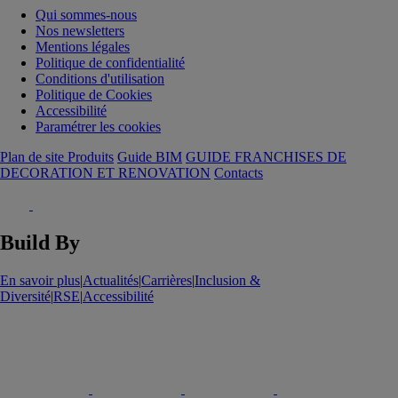
Qui sommes-nous
Nos newsletters
Mentions légales
Politique de confidentialité
Conditions d'utilisation
Politique de Cookies
Accessibilité
Paramétrer les cookies
Plan de site Produits
Guide BIM
GUIDE FRANCHISES DE
DECORATION ET RENOVATION
Contacts
Build By
En savoir plus
|
Actualités
|
Carrières
|
Inclusion &
Diversité
|
RSE
|
Accessibilité