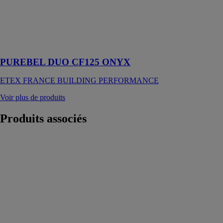
Esthétique
architecturale et
performance
acoustique
PUREBEL DUO CF125 ONYX
ETEX FRANCE BUILDING PERFORMANCE
Voir plus de produits
Produits
associés
Pavawall® GF
XL
PAVATEX
FRANCE
C'est un
panneau isolant
monocouche à
enduire