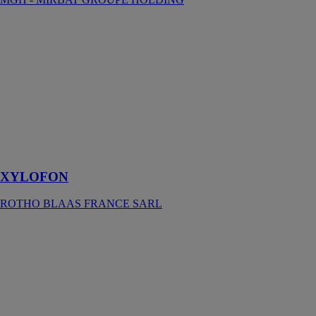
XYLOFON
ROTHO
BLAAS
FRANCE
SARL
Profil résilient à
hautes
performances
pour l'isolation
acoustique
XYLOFON
ROTHO BLAAS FRANCE SARL
HOMETEC 35
URSA
FRANCE
Associez à
URSA
TERRA
Hometec 35