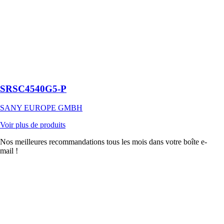
Reachstacker
qui permet
d’augmenter la
capacité de
levage d’une
tonne grâce au
contre-poids
réglable
SRSC4540G5-P
SANY EUROPE GMBH
Voir plus de produits
Nos meilleures recommandations tous les mois dans votre boîte e-
mail !