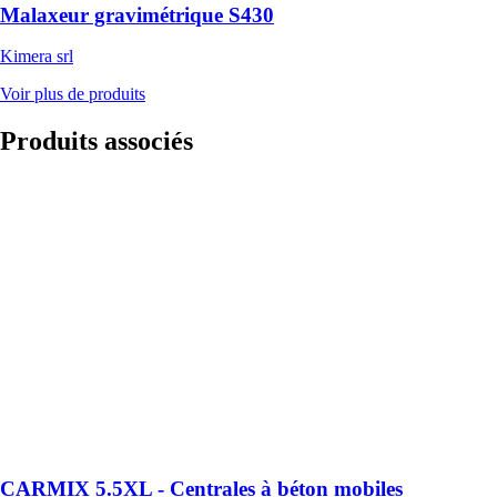
Malaxeur gravimétrique S430
Kimera srl
Voir plus de produits
Produits
associés
CARMIX
5.5XL -
Centrales à
béton mobiles
CARMIX
L'auto-
bétonnière
Carmix 5.5 XL
est équipée de
soupapes de
contrôle et de
clapets pour
plus de sécurité
CARMIX 5.5XL - Centrales à béton mobiles