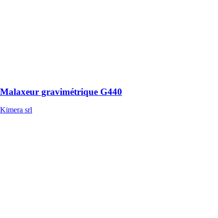
Ce malaxeur
gravimétrique
est conçu pour
le mélange de
matériaux de
construction,
notamment le
sable, le gravier
et le ciment
Malaxeur gravimétrique G440
Kimera srl
Malaxeur
gravimétrique
K1260
Kimera srl
Le Malaxeur
gravimétrique
K1260 est un
équipement de
mélange de
béton conçu