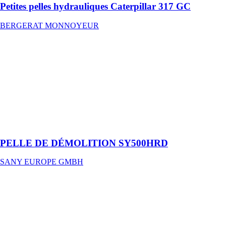
Petites pelles hydrauliques Caterpillar 317 GC
BERGERAT MONNOYEUR
PELLE DE
DÉMOLITION
SY500HRD
SANY
EUROPE
GMBH
Un spécialiste
aux nombreux
talents
PELLE DE DÉMOLITION SY500HRD
SANY EUROPE GMBH
SRSC4540G5-
P
SANY
EUROPE
GMBH