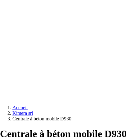
Equipements
salle
de
bain
Douche
Matériaux
salle
de
bain
Meuble
salle
de
bain
Robinetterie
Techniques
sanitaires
Accueil
Kimera srl
Centrale à béton mobile D930
Centrale à béton mobile D930