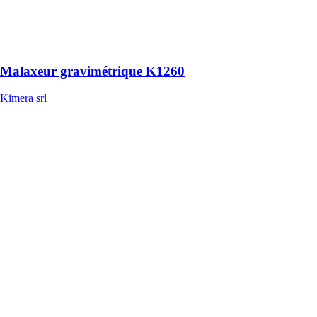
pour les
applications sur
de grands
chantiers
Malaxeur gravimétrique K1260
Kimera srl
Malaxeur
gravimétrique
S430
Kimera srl
Le Malaxeur
gravimétrique
S430 est un
équipement
conçu pour être
utilisé dans des
applications où
l'espace et
l'accessibilité
sont limités