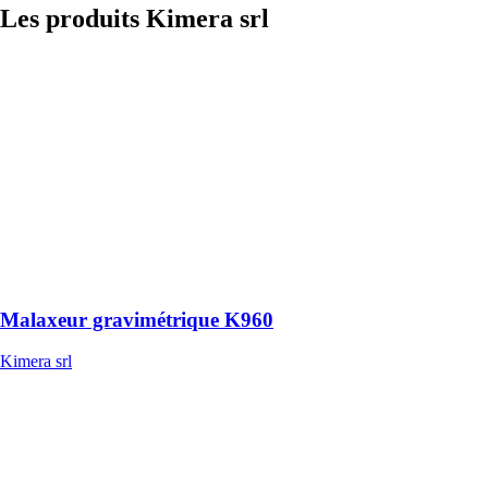
Les produits
Kimera srl
Malaxeur
gravimétrique
K960
Kimera srl
K960 est le
meilleur choix
pour ceux qui
recherchent une
centrale à béton
mobile à haute
efficacité
Malaxeur gravimétrique K960
Kimera srl
Malaxeur
gravimétrique
G440
Kimera srl