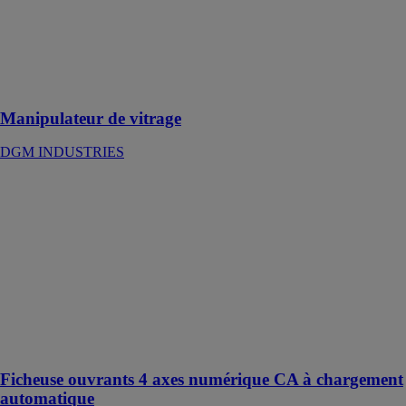
proposé permet
la manipulation
de charge de
masse
maximum 130
kg
Manipulateur de vitrage
DGM INDUSTRIES
Ficheuse
ouvrants 4 axes
numérique CA
à chargement
automatique
DGM
INDUSTRIES
Ficheuse pour
ouvrants PVC-
ALU-BOIS
Ficheuse ouvrants 4 axes numérique CA à chargement
automatique