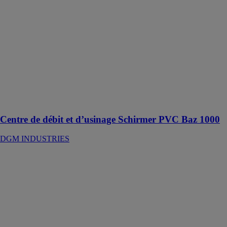
Schirmer PVC
Baz 1000
DGM
INDUSTRIES
Centres de
coupe et
usinage
SCHIRMER
PVC BAZ
1000 pour
profilés PVC
Centre de débit et d’usinage Schirmer PVC Baz 1000
DGM INDUSTRIES
Manipulateur
de vitrage
DGM
INDUSTRIES
Le
manipulateur
de vitrage