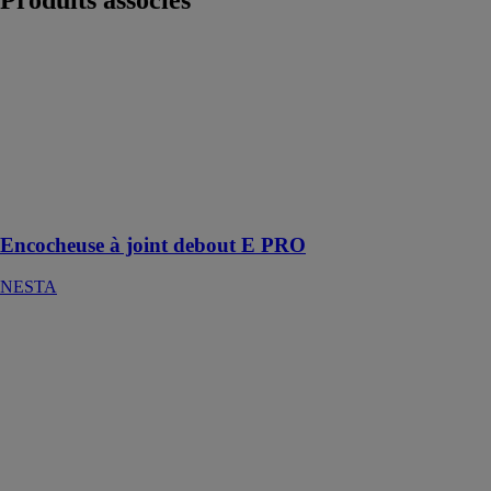
Produits
associés
Encocheuse à
joint debout E
PRO
NESTA
Encocheuse
électrique idéal
pour les
finitions
Encocheuse à joint debout E PRO
NESTA
Scie à ruban
automatique à
cn 2 axes -
individual
520.360 dga
EISMO
Scie à ruban
automatique