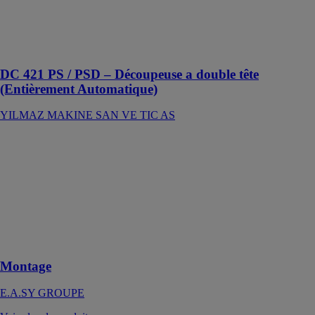
mouvement de
scie à
commande
hydropneumatique
DC 421 PS / PSD – Découpeuse a double tête
(Entièrement Automatique)
YILMAZ MAKINE SAN VE TIC AS
Montage
E.A.SY
GROUPE
Banc de
montage &
d'essai des
coffres des
volets roulants
Montage
E.A.SY GROUPE