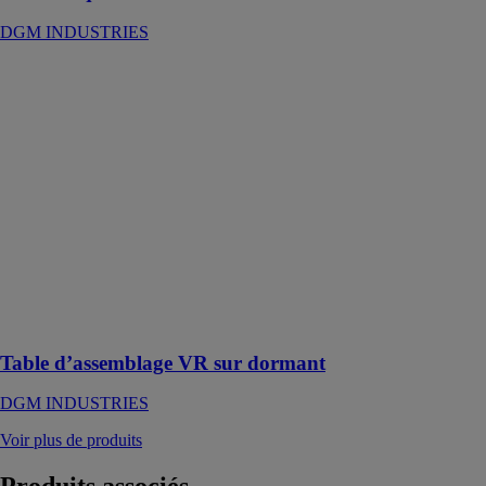
DGM INDUSTRIES
Table
d’assemblage
VR sur
dormant
DGM
INDUSTRIES
Table
numérique
d’assemblage
des coffres de
Volets Roulants
sur dormants
ou menuiseries
Table d’assemblage VR sur dormant
DGM INDUSTRIES
Voir plus de produits