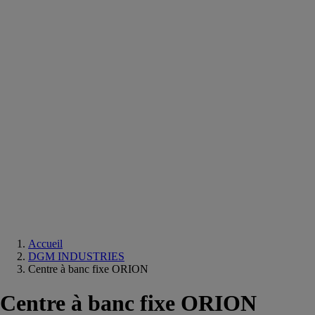
Equipements
salle
de
bain
Douche
Matériaux
salle
de
bain
Meuble
salle
de
bain
Robinetterie
Techniques
sanitaires
Accueil
DGM INDUSTRIES
Centre à banc fixe ORION
Centre à banc fixe ORION