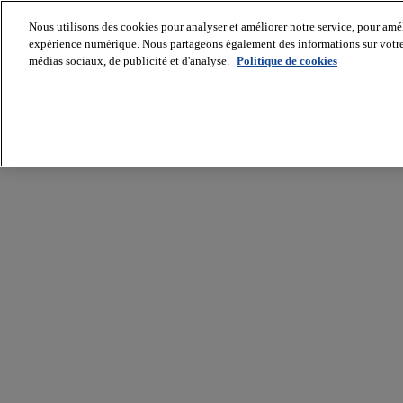
Nous utilisons des cookies pour analyser et améliorer notre service, pour améli
expérience numérique. Nous partageons également des informations sur votre u
médias sociaux, de publicité et d'analyse.
Politique de cookies
Batiradio
Articles
&
expertises
Construction
Tech,
IT,
start-
up
Génie
climatique
Gros
œuvre,
structure
et
enveloppe
Hors
site