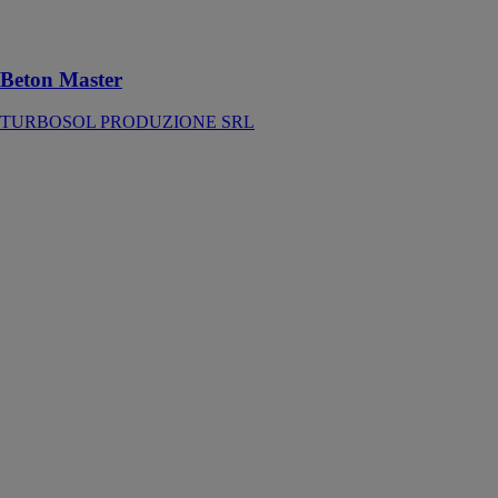
béton et béton
projeté
Beton Master
TURBOSOL PRODUZIONE SRL
Chariot
élévateur
télescopique
TH 4,5.15
MAGNI TH
FRANCE
Le modèle TH
4,5.15 est un
chariot
télescopique
fixe
spécialement
conçu pour les
chantiers
exigeants de
l’industrie
légère