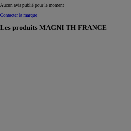
Aucun avis publié pour le moment
Contacter la marque
Les produits
MAGNI TH FRANCE
Chariot
élévateur
télescopique
rotatif RTH
6.51
MAGNI TH
FRANCE
Chariot
élévateur
télescopique
rotatif qui
atteint une
hauteur de
levage de 51 m,
pour une
capacité
maximale de 6