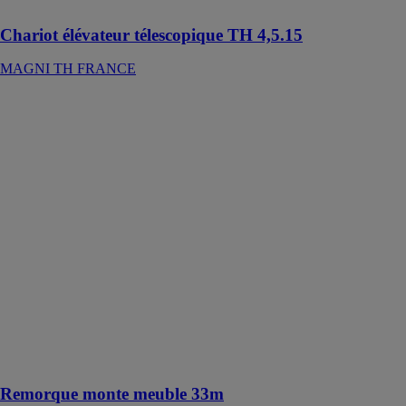
Chariot élévateur télescopique TH 4,5.15
MAGNI TH FRANCE
Remorque
monte meuble
33m
KLAAS - ALL
ROAD
Ce monte
meuble est
équipé d'un
moteur 2
cylindres 16V
et d'une
télécommande
automatique
programmable
et a une charge
utile de 300kg
Remorque monte meuble 33m