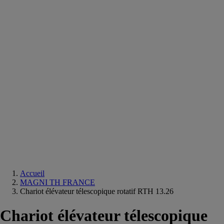
Equipements
salle
de
bain
Douche
Matériaux
salle
de
bain
Meuble
salle
de
bain
Robinetterie
Techniques
sanitaires
Accueil
MAGNI TH FRANCE
Chariot élévateur télescopique rotatif RTH 13.26
Chariot élévateur télescopique