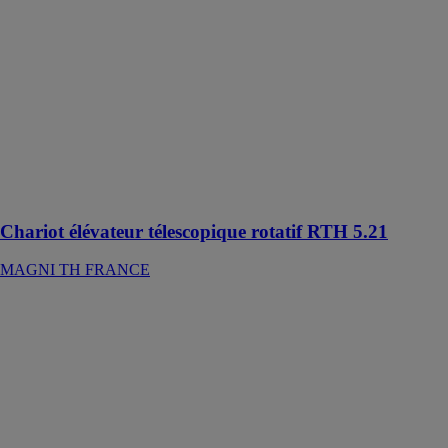
MAGNI TH
FRANCE
Le modèle
RTH 5.21 est
un chariot
élévateur
télescopique
rotatif simple
mais très
performant
Chariot élévateur télescopique rotatif RTH 5.21
MAGNI TH FRANCE
Beton Master
TURBOSOL
PRODUZIONE
SRL
Beton Master
est une pompe
à haute
résistance pour