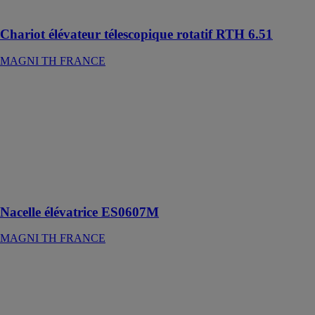
tonnes
Chariot élévateur télescopique rotatif RTH 6.51
MAGNI TH FRANCE
Nacelle
élévatrice
ES0607M
MAGNI TH
FRANCE
Idéal pour les
usages
intérieurs
Nacelle élévatrice ES0607M
MAGNI TH FRANCE
Chariot
élévateur
télescopique
TH 4,5.15
MAGNI TH