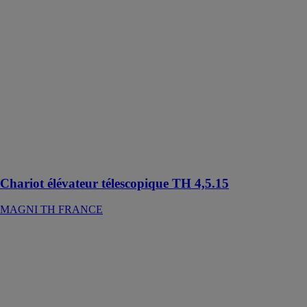
FRANCE
Le modèle TH
4,5.15 est un
chariot
télescopique
fixe
spécialement
conçu pour les
chantiers
exigeants de
l’industrie
légère
Chariot élévateur télescopique TH 4,5.15
MAGNI TH FRANCE
Chariot
élévateur
télescopique
rotatif RTH
6.25
MAGNI TH
FRANCE