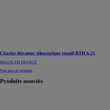
Ce chariot est
capable de
répondre à
d’innombrables
applications
dans le
domaine du
bâtiment et de
l’industrie
Chariot élévateur télescopique rotatif RTH 6.25
MAGNI TH FRANCE
Voir plus de produits
Produits
associés
Chariot
élévateur
télescopique
rotatif RTH
5.21