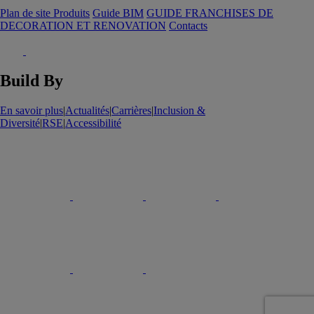
Plan de site Produits
Guide BIM
GUIDE FRANCHISES DE
DECORATION ET RENOVATION
Contacts
Build By
En savoir plus
|
Actualités
|
Carrières
|
Inclusion &
Diversité
|
RSE
|
Accessibilité