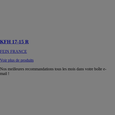
KFH 17-15 R
FEIN
FRANCE
Chanfreineuse
universelle
jusqu’à 15 mm
KFH 17-15 R
FEIN FRANCE
Voir plus de produits
Nos meilleures recommandations tous les mois dans votre boîte e-
mail !