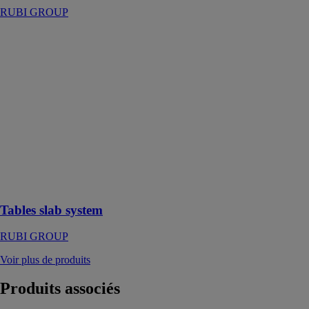
RUBI GROUP
Tables slab
system
RUBI GROUP
Tables de
découpe pour
carreaux grands
formats
conçues pour
répondre aux
besoins des
professionnels
du carrelage
Tables slab system
RUBI GROUP
Voir plus de produits
Produits
associés