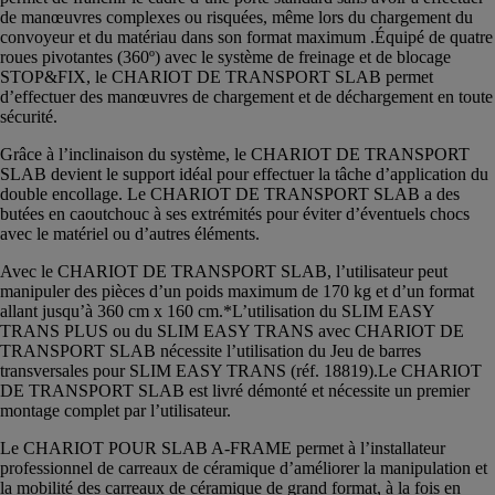
de manœuvres complexes ou risquées, même lors du chargement du
convoyeur et du matériau dans son format maximum .Équipé de quatre
roues pivotantes (360º) avec le système de freinage et de blocage
STOP&FIX, le CHARIOT DE TRANSPORT SLAB permet
d’effectuer des manœuvres de chargement et de déchargement en toute
sécurité.
Grâce à l’inclinaison du système, le CHARIOT DE TRANSPORT
SLAB devient le support idéal pour effectuer la tâche d’application du
double encollage. Le CHARIOT DE TRANSPORT SLAB a des
butées en caoutchouc à ses extrémités pour éviter d’éventuels chocs
avec le matériel ou d’autres éléments.
Avec le CHARIOT DE TRANSPORT SLAB, l’utilisateur peut
manipuler des pièces d’un poids maximum de 170 kg et d’un format
allant jusqu’à 360 cm x 160 cm.*L’utilisation du SLIM EASY
TRANS PLUS ou du SLIM EASY TRANS avec CHARIOT DE
TRANSPORT SLAB nécessite l’utilisation du Jeu de barres
transversales pour SLIM EASY TRANS (réf. 18819).Le CHARIOT
DE TRANSPORT SLAB est livré démonté et nécessite un premier
montage complet par l’utilisateur.
Le CHARIOT POUR SLAB A-FRAME permet à l’installateur
professionnel de carreaux de céramique d’améliorer la manipulation et
la mobilité des carreaux de céramique de grand format, à la fois en