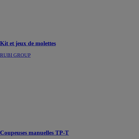
circulaire conçu
pour les
professionnels,
offrant une
coupe précise
et nette
Kit et jeux de molettes
RUBI GROUP
Coupeuses
manuelles TP-
T
RUBI GROUP
Coupeuse
mono-guide
avec séparateur
multipoint et
mesure
angulaire
Coupeuses manuelles TP-T