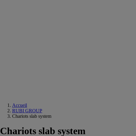
Equipements
salle
de
bain
Douche
Matériaux
salle
de
bain
Meuble
salle
de
bain
Robinetterie
Techniques
sanitaires
Accueil
RUBI GROUP
Chariots slab system
Chariots slab system