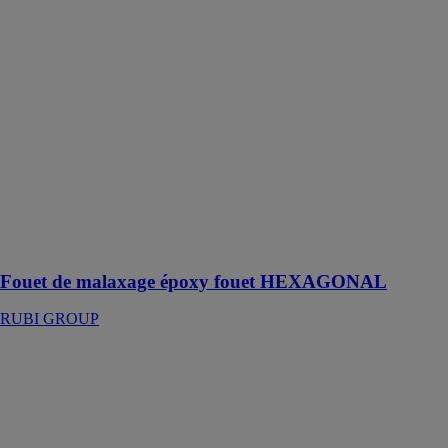
Fouet de
malaxage
époxy fouet
HEXAGONAL
RUBI GROUP
Agitateur
électrique
hexagonal
permettant un
mélange
homogène,
sans bulles ni
grumeaux
Fouet de malaxage époxy fouet HEXAGONAL
RUBI GROUP
Kit et jeux de
molettes
RUBI GROUP
Pack de lames
de scie