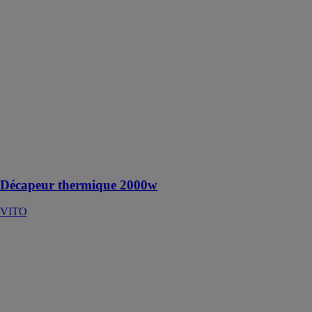
Décapeur
thermique
2000w
VITO
Le décapeur
thermique
2000W
convient pour
enlever,
façonner ou
chauffer des
matériaux
Décapeur thermique 2000w
VITO
PARFAITBOX
L'OUTIL
PARFAIT
Boite de
rangement
étanche pour