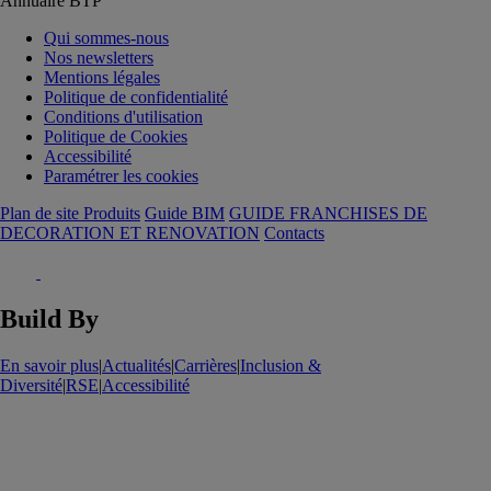
Annuaire BTP
Qui sommes-nous
Nos newsletters
Mentions légales
Politique de confidentialité
Conditions d'utilisation
Politique de Cookies
Accessibilité
Paramétrer les cookies
Plan de site Produits
Guide BIM
GUIDE FRANCHISES DE
DECORATION ET RENOVATION
Contacts
Build By
En savoir plus
|
Actualités
|
Carrières
|
Inclusion &
Diversité
|
RSE
|
Accessibilité