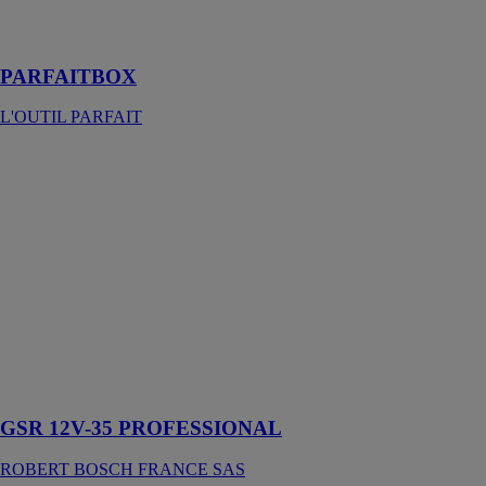
brosses et
rouleaux
PARFAITBOX
L'OUTIL PARFAIT
GSR 12V-35
PROFESSIONAL
ROBERT
BOSCH
FRANCE SAS
La perceuse-
visseuse avec
les meilleures
performances et
la plus grande
compacité de la
catégorie 12 V
GSR 12V-35 PROFESSIONAL
ROBERT BOSCH FRANCE SAS