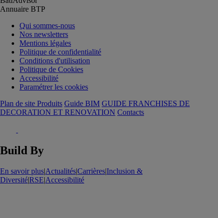
BatiAdvisor
Annuaire BTP
Qui sommes-nous
Nos newsletters
Mentions légales
Politique de confidentialité
Conditions d'utilisation
Politique de Cookies
Accessibilité
Paramétrer les cookies
Plan de site Produits
Guide BIM
GUIDE FRANCHISES DE
DECORATION ET RENOVATION
Contacts
Build By
En savoir plus
|
Actualités
|
Carrières
|
Inclusion &
Diversité
|
RSE
|
Accessibilité