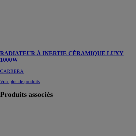
céramique est
un appareil de
chauffage
électrique
conçu pour
garantir un
confort
thermique
RADIATEUR À INERTIE CÉRAMIQUE LUXY
1000W
CARRERA
Voir plus de produits
Produits
associés
Zehnder Nova
Neo
Zehnder Group
France
Ventilo-