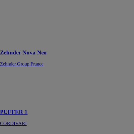
radiateur®
décoratif
rayonnant en
acier pour
chauffage
central avec
convection
forcée
Zehnder Nova Neo
Zehnder Group France
PUFFER 1
CORDIVARI
Accumulation
d’eau chaude
de chauffage
PUFFER 1
CORDIVARI
aroTHERM