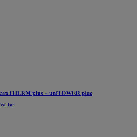
plus +
uniTOWER
plus
Vaillant
Cette pompe à
chaleur a fait
l'objet d'une
conception
acoustique
minutieuse,
dont résulte une
discrétion de
fonctionnement
exceptionnelle
aroTHERM plus + uniTOWER plus
Vaillant
Sèche-
serviettes
électrique avec
soufflerie