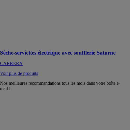
Saturne
CARRERA
Sèche-
serviettes sec
tubes ronds
500w +
soufflerie
1000w
Sèche-serviettes électrique avec soufflerie Saturne
CARRERA
Voir plus de produits
Nos meilleures recommandations tous les mois dans votre boîte e-
mail !