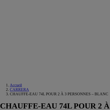
Equipements
salle
de
bain
Douche
Matériaux
salle
de
bain
Meuble
salle
de
bain
Robinetterie
Techniques
sanitaires
Accueil
CARRERA
CHAUFFE-EAU 74L POUR 2 À 3 PERSONNES – BLANC
CHAUFFE-EAU 74L POUR 2 À