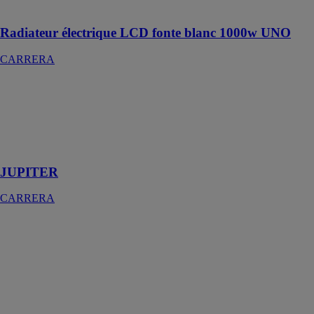
et durable
Radiateur électrique LCD fonte blanc 1000w UNO
CARRERA
JUPITER
CARRERA
Sèche serviettes
sans fluide
500w blanc
JUPITER
CARRERA
RADIATEUR
À INERTIE
CÉRAMIQUE
LUXY 1000W
CARRERA
Le radiateur à
inertie