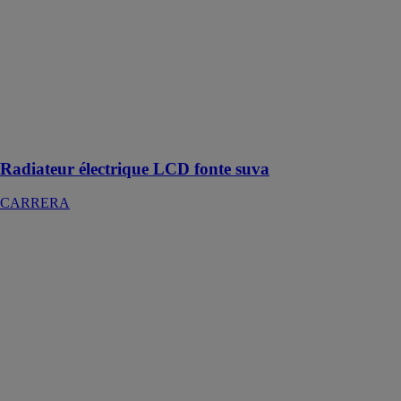
CARRERA
Le radiateur
électrique LCD
fonte SUVA
vous permet de
profiter de la
chaleur et du
confort
Radiateur électrique LCD fonte suva
CARRERA
Radiateur
électrique LCD
fonte blanc
1000w UNO
CARRERA
Chauffage
soufflant mural
qui permet
d'offrir une
chaleur douce