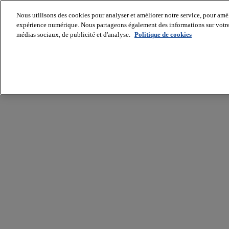
Nous utilisons des cookies pour analyser et améliorer notre service, pour améli
expérience numérique. Nous partageons également des informations sur votre u
médias sociaux, de publicité et d'analyse.
Politique de cookies
Batiradio
Articles
&
expertises
Construction
Tech,
IT,
start-
up
Génie
climatique
Gros
œuvre,
structure
et
enveloppe
Hors
site