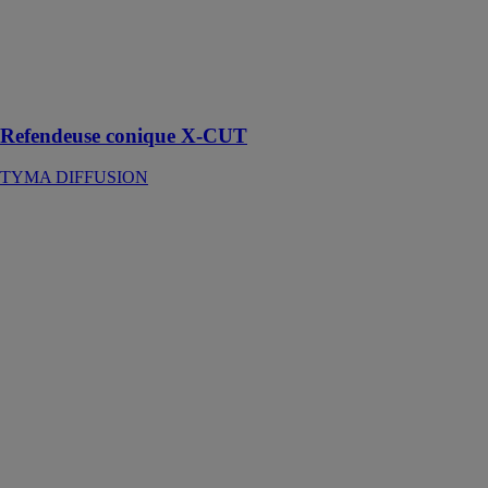
découper des
bandes droites
dans la
longueur ou
dans la largeur
Refendeuse conique X-CUT
TYMA DIFFUSION
Dévidoirs à
chargement
autonome
TYMA
DIFFUSION
Un dévidoirs
mobile doté
d'un système
intelligent qui
simplifie le
chargement et
le
déchargement
des bobines