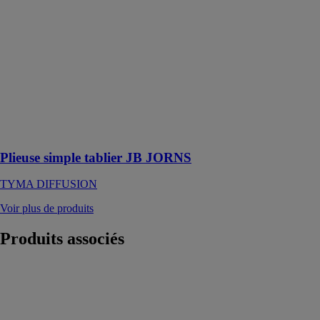
DIFFUSION
La plieuse
simple tablier
JB JORNS est
parfaite pour le
pliage de
profils
parallèles,
coniques ou
emboîtables
Plieuse simple tablier JB JORNS
TYMA DIFFUSION
Voir plus de produits
Produits
associés
Scie à ruban
automatique
transverse 330
ganc