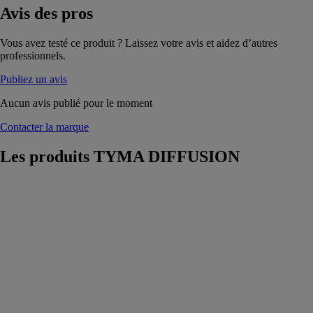
Avis
des pros
Vous avez testé ce produit ? Laissez votre avis et aidez d’autres
professionnels.
Publiez un avis
Aucun avis publié pour le moment
Contacter la marque
Les produits
TYMA DIFFUSION
Refendeuse
conique X-
CUT
TYMA
DIFFUSION
La refendeuse
conique X-
CUT est une
machine qui
permet de