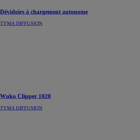
Dévidoirs à chargement autonome
TYMA DIFFUSION
Wuko Clipper
1020
TYMA
DIFFUSION
Outil portatif à
batterie pour
découper la tôle
sans effort et
sans vibrations
Wuko Clipper 1020
TYMA DIFFUSION
Plieuse simple
tablier JB
JORNS
TYMA