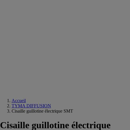
Equipements
salle
de
bain
Douche
Matériaux
salle
de
bain
Meuble
salle
de
bain
Robinetterie
Techniques
sanitaires
Accueil
TYMA DIFFUSION
Cisaille guillotine électrique SMT
Cisaille guillotine électrique