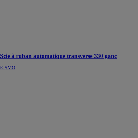
EISMO
Machine
montée sur bâti
mécano-soudé
pour coupes
droites et
biaises à droite
jusqu'à 45°
Scie à ruban automatique transverse 330 ganc
EISMO
CISAILLE
GUILLOTINE
ÉLECTRIQUE
CGI-A-BAE
JOUANEL
INDUSTRIE
Cisailles
guillotines
électriques, à
butée arrière