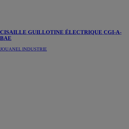
électrique
Longueurs
disponibles
2M, 2,5M, 3M
et 4M
CISAILLE GUILLOTINE ÉLECTRIQUE CGI-A-
BAE
JOUANEL INDUSTRIE
FR 226 S –
fraiseuse
copieuse
automatique
YILMAZ
MAKINE
SAN VE TIC
AS
FR 226 S
machine pour
traitement de
profilés
aluminium et