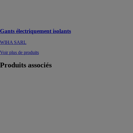
travaux sous
tension et en
cas de dangers
mécaniques
Gants électriquement isolants
WIHA SARL
Voir plus de produits
Produits
associés
Trousse
fonctionnel
WIHA SARL
La trousse
fonctionnel de
Wiha est non
seulement
robuste et
compact, mais
aussi très