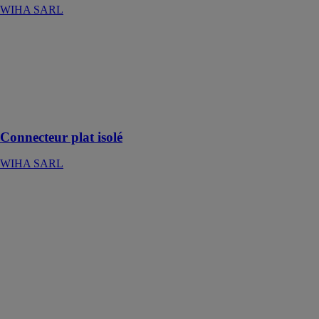
WIHA SARL
Connecteur plat
isolé
WIHA SARL
100 pcs, pour
une connexion
sûre
Connecteur plat isolé
WIHA SARL
Gants
électriquement
isolants
WIHA SARL
Ces gants de
protection
testés contre les
arcs électriques
protègent les
ouvriers lors de