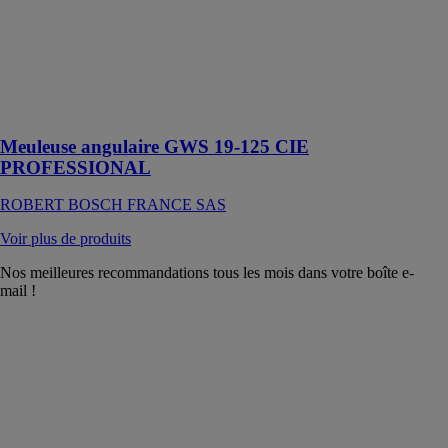
BOSCH
FRANCE SAS
Cet outil est
conçu pour le
meulage du
métal
Meuleuse angulaire GWS 19-125 CIE
PROFESSIONAL
ROBERT BOSCH FRANCE SAS
Voir plus de produits
Nos meilleures recommandations tous les mois dans votre boîte e-
mail !