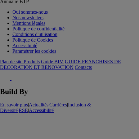
Annuaire BTP
Qui sommes-nous
Nos newsletters
Mentions légales
Politique de confidentialité
Conditions d'utilisation
Politique de Cookies
Accessibilité
Paramétrer les cookies
Plan de site Produits
Guide BIM
GUIDE FRANCHISES DE
DECORATION ET RENOVATION
Contacts
Build By
En savoir plus
|
Actualités
|
Carrières
|
Inclusion &
Diversité
|
RSE
|
Accessibilité