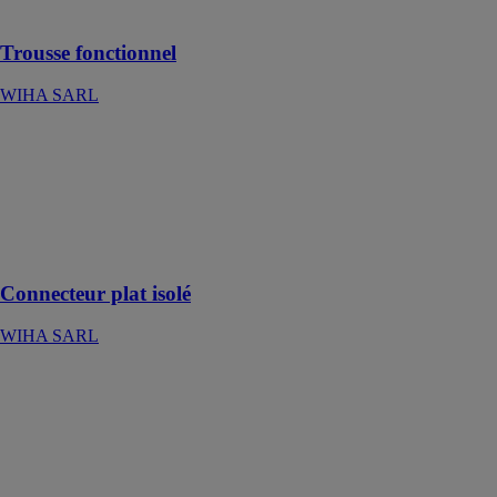
pratique
Trousse fonctionnel
WIHA SARL
Connecteur plat
isolé
WIHA SARL
100 pcs, pour
une connexion
sûre
Connecteur plat isolé
WIHA SARL
Aspirateur pour
solides et
liquides GAS
35 H AFC
PROFESSIONAL
ROBERT
BOSCH