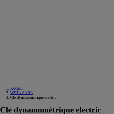
Equipements
salle
de
bain
Douche
Matériaux
salle
de
bain
Meuble
salle
de
bain
Robinetterie
Techniques
sanitaires
Accueil
WIHA SARL
Clé dynamométrique electric
Clé dynamométrique electric