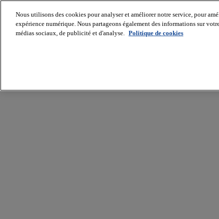
Nous utilisons des cookies pour analyser et améliorer notre service, pour améli
expérience numérique. Nous partageons également des informations sur votre u
médias sociaux, de publicité et d'analyse.
Politique de cookies
Batiradio
Articles
&
expertises
Construction
Tech,
IT,
start-
up
Génie
climatique
Gros
œuvre,
structure
et
enveloppe
Hors
site