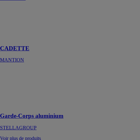
CADETTE
MANTION
Adapté à une
diversité de
constructions
CADETTE
MANTION
Garde-Corps
aluminium
STELLAGROUP
Sécuriser vos
espaces
extérieurs
Garde-Corps aluminium
STELLAGROUP
Voir plus de produits