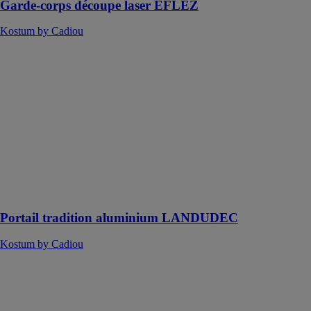
Garde-corps découpe laser EFLEZ
Kostum by Cadiou
Portail tradition
aluminium
LANDUDEC
Kostum by
Cadiou
Ce portail
embarque
toutes les
valeurs de
l'aluminium
traditionnel
Portail tradition aluminium LANDUDEC
Kostum by Cadiou
Portail
aluminium
contemporain
STROLAD