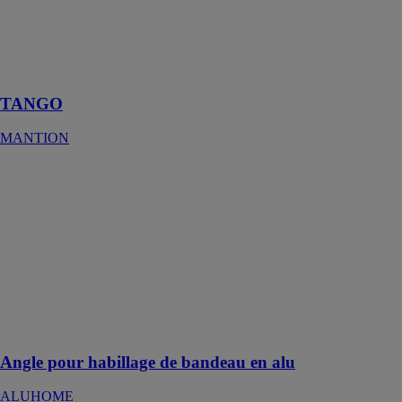
Système
coulissant
repliable pour 2
ou 4 panneaux
TANGO
MANTION
Angle pour
habillage de
bandeau en alu
ALUHOME
Réaliser une
pose
d'habillage de
bandeau sans
fixation
apparente
Angle pour habillage de bandeau en alu
ALUHOME