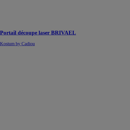
Brivael vous
permettra de
designer votre
entrée avec
élégance
Portail découpe laser BRIVAEL
Kostum by Cadiou
Garde-corps
découpe laser
EFLEZ
Kostum by
Cadiou
complétez votre
collection
d'aménagement
avec notre
gamme Fresk
afin de
sublimer votre
propriété !