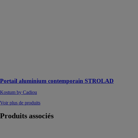
Kostum by
Cadiou
Le portail
Strolad vous
offre la
possibilité
d'avoir à votre
entrée deux
tailles de lames
persiennes
(75mm /
130mm)
Portail aluminium contemporain STROLAD
Kostum by Cadiou
Voir plus de produits
Produits
associés
TANGO
MANTION