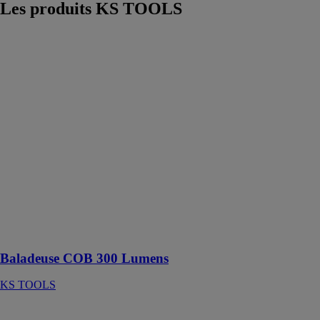
Les produits
KS TOOLS
Baladeuse
COB 300
Lumens
KS TOOLS
KS Tools
présente la
baladeuse LED
COB
rechargeable
via USB.
Orientable à
90°, elle offre
le meilleur
angle
d'éclairage.
Baladeuse COB 300 Lumens
KS TOOLS
Jeu de 6