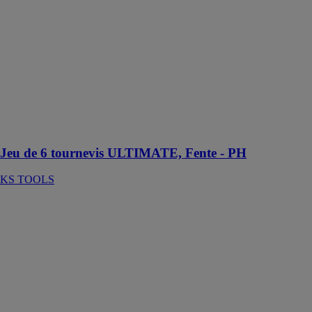
tournevis
ULTIMATE,
Fente - PH
KS TOOLS
KS Tools
présente son
jeu de 6
tournevis
ULTIMATE
fente - PH
Jeu de 6 tournevis ULTIMATE, Fente - PH
KS TOOLS
Ensemble de
caisses SCM
avec Trolley 3
pièces
KS TOOLS
KS Tools
présente le
Système de