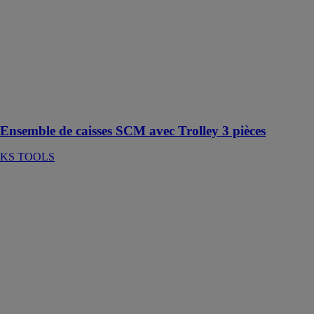
Caisses
Modulables
SCM. Il
apporte des
solutions de
rangements
mobiles,
intelligentes et
esthétiques
Ensemble de caisses SCM avec Trolley 3 pièces
KS TOOLS
Lot de trois
pinces
multiprises
KS TOOLS
KS Tools
présente le lot
de trois pinces
multiprises à
verrouillage
10'' - 12'' - 16''