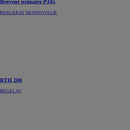
Broyeur primaire P345
BERGERAT MONNOYEUR
RTH 200
REGELAV
Le RTH 200
est le nettoyeur
thermique
haute pression
professionnel à
la portée de
tous
RTH 200
REGELAV
Ancrages
TH/TF INDEX
INDEX
FIXING
SYSTEMS