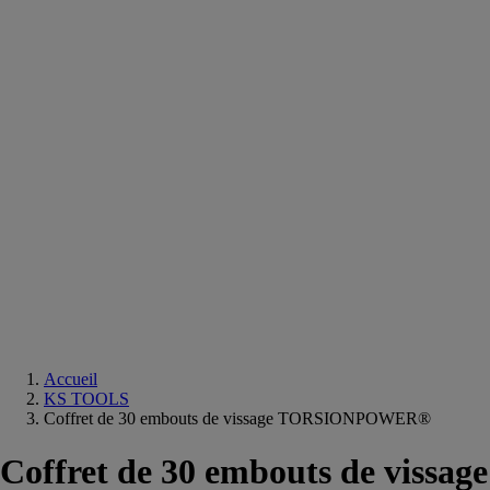
Equipements
salle
de
bain
Douche
Matériaux
salle
de
bain
Meuble
salle
de
bain
Robinetterie
Techniques
sanitaires
Accueil
KS TOOLS
Coffret de 30 embouts de vissage TORSIONPOWER®
Coffret de 30 embouts de vissage