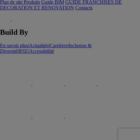
Plan de site Produits
Guide BIM
GUIDE FRANCHISES DE
DECORATION ET RENOVATION
Contacts
Build By
En savoir plus
|
Actualités
|
Carrières
|
Inclusion &
Diversité
|
RSE
|
Accessibilité