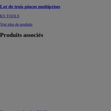
Lot de trois pinces multiprises
KS TOOLS
Voir plus de produits
Produits
associés
Broyeur
primaire P345
BERGERAT
MONNOYEUR
Les broyeurs
Cat® sont
spécifiquement
conçus pour
s’intégrer
parfaitement
aux pelles
hydrauliques
Cat®