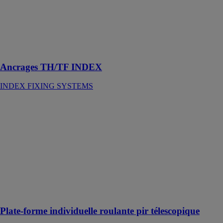
Nouvelle
conception,
plus grande
gamme,
fabrication
complète
Ancrages TH/TF INDEX
INDEX FIXING SYSTEMS
Plate-forme
individuelle
roulante pir
télescopique
WURTH
FRANCE
Plateforme de
travail pour un
espace de
travail sécurisé
Plate-forme individuelle roulante pir télescopique