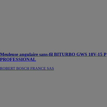
La GWS 18V-
15 P
Professional est
idéale pour
meuler du
métal, araser
des cordons de
soudure et pour
tronçonner du
métal
Meuleuse angulaire sans-fil BITURBO GWS 18V-15 P
PROFESSIONAL
ROBERT BOSCH FRANCE SAS
Aspirateur-
souffleur à
batterie LI-ION
18 V AMTS
18-L
COMPACT
M-CUBE
WURTH