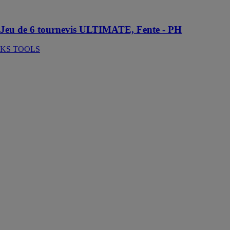
ULTIMATE
fente - PH
Jeu de 6 tournevis ULTIMATE, Fente - PH
KS TOOLS
Coffret de
douilles et
accessoires
ULTIMATE
XS
KS TOOLS
KS Tools
présente le
coffret de
douilles et
accessoires
ULTIMATE
1/4'', de 44
pièces, en
format
ULTRA-
COMPACT