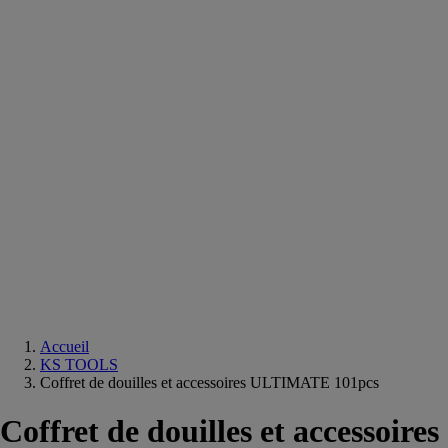
Equipements
salle
de
bain
Douche
Matériaux
salle
de
bain
Meuble
salle
de
bain
Robinetterie
Techniques
sanitaires
Accueil
KS TOOLS
Coffret de douilles et accessoires ULTIMATE 101pcs
Coffret de douilles et accessoires