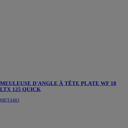
MEULEUSE
D'ANGLE À
TÊTE PLATE
WF 18 LTX
125 QUICK
METABO
Meuleuse
d'angle à tête
plate pour
travailler plus
facilement dans
les espaces
réduits
MEULEUSE D'ANGLE À TÊTE PLATE WF 18
LTX 125 QUICK
METABO
Souffleur de
feuilles sans fil
LB 18 LTX
BL