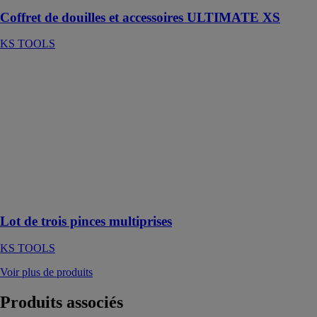
Coffret de douilles et accessoires ULTIMATE XS
KS TOOLS
Lot de trois
pinces
multiprises
KS TOOLS
KS Tools
présente le lot
de trois pinces
multiprises à
verrouillage
10'' - 12'' - 16''
Lot de trois pinces multiprises
KS TOOLS
Voir plus de produits
Produits
associés