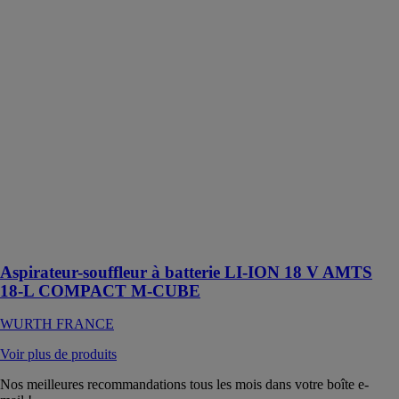
FRANCE
Aspirateur-
souffleur à
batterie
multifonction
compact et
portatif avec
certification L
et nettoyage
semi-
automatique du
filtre pour une
utilisation
mobile
Aspirateur-souffleur à batterie LI-ION 18 V AMTS
18-L COMPACT M-CUBE
WURTH FRANCE
Voir plus de produits
Nos meilleures recommandations tous les mois dans votre boîte e-