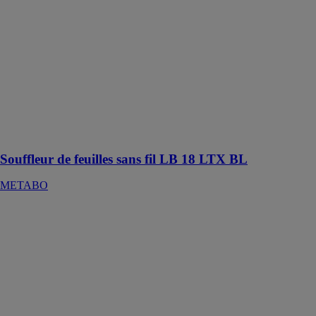
METABO
Souffleur sans
fil puissant et
silencieux pour
éliminer
rapidement les
feuilles mortes
et la saleté sur
les places et
dans les allées
Souffleur de feuilles sans fil LB 18 LTX BL
METABO
Meuleuse
angulaire sans-
fil BITURBO
GWS 18V-15
P
PROFESSIONAL
ROBERT
BOSCH
FRANCE SAS