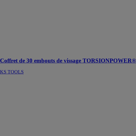
TORSIONPOWER®
KS TOOLS
KS Tools
présente son
coffret de 30
embouts de
vissage 1/4'' à
code couleur
TORSIONPOWER®
Coffret de 30 embouts de vissage TORSIONPOWER®
KS TOOLS
Jeu de 6
tournevis
ULTIMATE,
Fente - PH
KS TOOLS
KS Tools
présente son
jeu de 6
tournevis