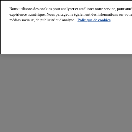
Nous utilisons des cookies pour analyser et améliorer notre service, pour améli
expérience numérique. Nous partageons également des informations sur votre u
médias sociaux, de publicité et d'analyse.
Politique de cookies
Batiradio
Articles
&
expertises
Construction
Tech,
IT,
start-
up
Génie
climatique
Gros
œuvre,
structure
et
enveloppe
Hors
site