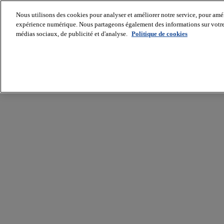
Nous utilisons des cookies pour analyser et améliorer notre service, pour améli
expérience numérique. Nous partageons également des informations sur votre u
médias sociaux, de publicité et d'analyse.
Politique de cookies
Batiradio
Articles
&
expertises
Construction
Tech,
IT,
start-
up
Génie
climatique
Gros
œuvre,
structure
et
enveloppe
Hors
site