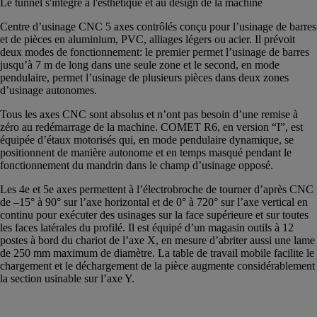
Le tunnel s'intègre à l'esthétique et au design de la machine
Centre d’usinage CNC 5 axes contrôlés conçu pour l’usinage de barres
et de pièces en aluminium, PVC, alliages légers ou acier. Il prévoit
deux modes de fonctionnement: le premier permet l’usinage de barres
jusqu’à 7 m de long dans une seule zone et le second, en mode
pendulaire, permet l’usinage de plusieurs pièces dans deux zones
d’usinage autonomes.
Tous les axes CNC sont absolus et n’ont pas besoin d’une remise à
zéro au redémarrage de la machine. COMET R6, en version “I”, est
équipée d’étaux motorisés qui, en mode pendulaire dynamique, se
positionnent de manière autonome et en temps masqué pendant le
fonctionnement du mandrin dans le champ d’usinage opposé.
Les 4e et 5e axes permettent à l’électrobroche de tourner d’après CNC
de –15° à 90° sur l’axe horizontal et de 0° à 720° sur l’axe vertical en
continu pour exécuter des usinages sur la face supérieure et sur toutes
les faces latérales du profilé. Il est équipé d’un magasin outils à 12
postes à bord du chariot de l’axe X, en mesure d’abriter aussi une lame
de 250 mm maximum de diamètre. La table de travail mobile facilite le
chargement et le déchargement de la pièce augmente considérablement
la section usinable sur l’axe Y.