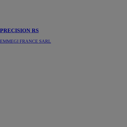
pour
aluminium,
PVC et alliages
légers
PRECISION RS
EMMEGI FRANCE SARL
VEGAMATIC
PUSHER TC
EMMEGI
FRANCE
SARL
Centre de
coupe
automatique
CNC doté
d’une lame
escamotable
frontale et de 3
axes
commandés