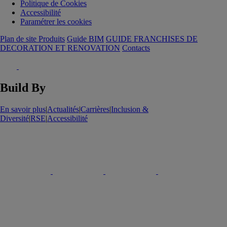
Politique de Cookies
Accessibilité
Paramétrer les cookies
Plan de site Produits
Guide BIM
GUIDE FRANCHISES DE
DECORATION ET RENOVATION
Contacts
Build By
En savoir plus
|
Actualités
|
Carrières
|
Inclusion &
Diversité
|
RSE
|
Accessibilité