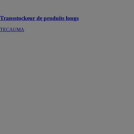
volume
disponible
Transstockeur de produits longs
TECAUMA
ZERO-G
EMMEGI
FRANCE
SARL
ZERO-G est
un
manipulateur à
actionnement
exclusivement
pneumatique
conçu pour la
manutention de
vitrages plats
ou de
menuiseries en
conditions de
sécurité