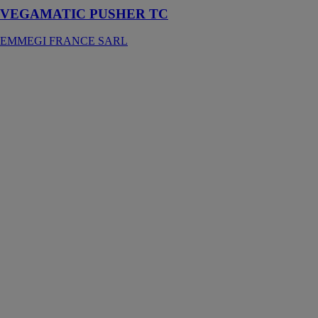
VEGAMATIC PUSHER TC
EMMEGI FRANCE SARL
PHANTOMATIC
M4 L
EMMEGI
FRANCE
SARL
Centre
d'usinage CNC
à 4 axes
contrôlés
destiné à
l’usinage de
barres ou de
pièces en
aluminium,
PVC, alliages
légers en
général et acier,
jusqu’à 2 mm
d’épaisseur