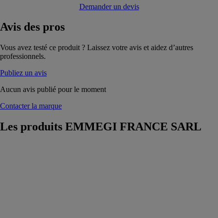
Demander un devis
Avis
des pros
Vous avez testé ce produit ? Laissez votre avis et aidez d’autres
professionnels.
Publiez un avis
Aucun avis publié pour le moment
Contacter la marque
Les produits
EMMEGI FRANCE SARL
PRECISION
RS
EMMEGI
FRANCE
SARL
Tronçonneuse à
double tête à 5
axes contrôlés,