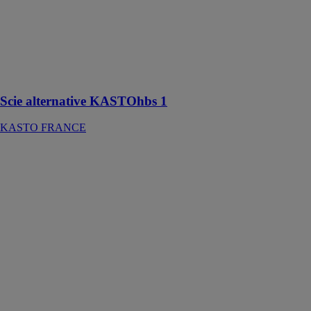
KASTOhbs 1
KASTO
FRANCE
Scie alternative
semi-
automatique
Scie alternative KASTOhbs 1
KASTO FRANCE
SATELLITE
XTE
EMMEGI
FRANCE
SARL
Centre
d'usinage à 5
axes CNC doté
d'un portique
mobile et conçu
pour le
fraisage, le