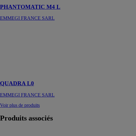
PHANTOMATIC M4 L
EMMEGI FRANCE SARL
QUADRA L0
EMMEGI
FRANCE
SARL
QUADRA L0
est un centre
d'usinage à 13
axes
QUADRA L0
EMMEGI FRANCE SARL
Voir plus de produits
Produits
associés
Scie alternative