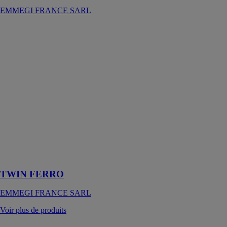
EMMEGI FRANCE SARL
TWIN FERRO
EMMEGI
FRANCE
SARL
Tronçonneuse
double tête
avec
déplacement
frontal des
lames utilisée
pour le sciage
de profilés en
fer et en acier
inoxydable
TWIN FERRO
EMMEGI FRANCE SARL
Voir plus de produits