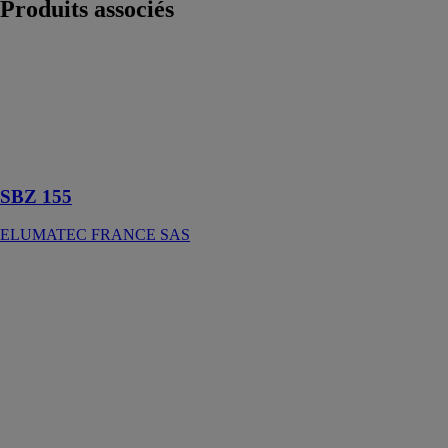
Produits
associés
SBZ 155
ELUMATEC
FRANCE SAS
Centre
d'usinage de
barres
SBZ 155
ELUMATEC FRANCE SAS
Fraiseuse à
copier - FC 380
SLI
EISMO
Fraiseuse à
copier par
gabarit ou
système de
butées, pour
l’usinage sur 3