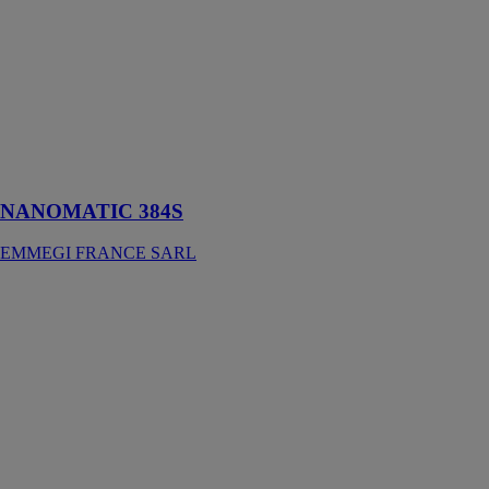
Pantographe
avec 2 axes
contrôlés, idéal
pour les
usinages sur les
profilés en
aluminium,
PVC et acier
jusqu'à 2 mm
NANOMATIC 384S
EMMEGI FRANCE SARL
FIVE CS
EMMEGI
FRANCE
SARL
Table pour les
essais de
fonctionnement
sur les
menuiseries en
aluminium et