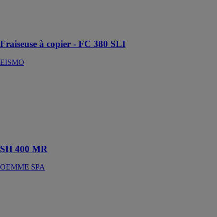
faces par
pivotement de
180°
Fraiseuse à copier - FC 380 SLI
EISMO
SH 400 MR
OEMME SPA
Tronçonneuse à
une tête avec
lame
ascendante
SH 400 MR
OEMME SPA
Scie sauteuse
de performance
sans fil PS 2-18
dans le coffret