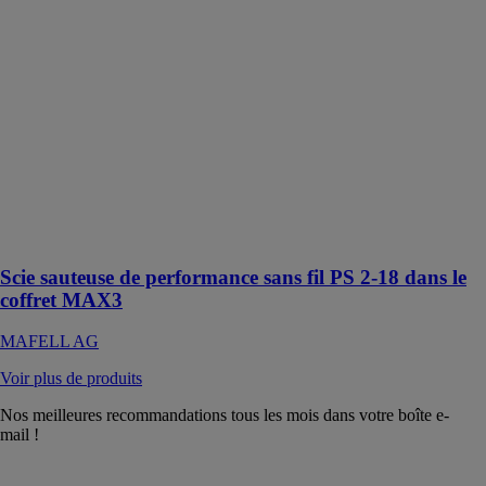
MAX3
MAFELL AG
La scie
sauteuse de
performance
sans fil se
présente
comme la
solution
optimale pour
presque toutes
les situations
Scie sauteuse de performance sans fil PS 2-18 dans le
coffret MAX3
MAFELL AG
Voir plus de produits
Nos meilleures recommandations tous les mois dans votre boîte e-
mail !