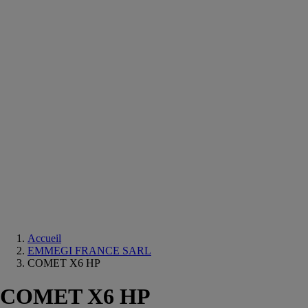
Equipements
salle
de
bain
Douche
Matériaux
salle
de
bain
Meuble
salle
de
bain
Robinetterie
Techniques
sanitaires
Accueil
EMMEGI FRANCE SARL
COMET X6 HP
COMET X6 HP