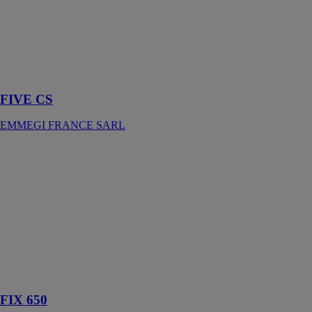
PVC qui
permet de
recréer les
conditions
d’utilisation des
menuiseries
FIVE CS
EMMEGI FRANCE SARL
FIX 650
EMMEGI
FRANCE
SARL
Tronçonneuse
simple tête à
lame
ascendante
pour la coupe
d’épais profilés
FIX 650