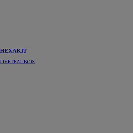
PIVETEAUBOIS
Un nouveau
concept de clt
standard pour
la construction
ou la
rénovation
HEXAKIT
PIVETEAUBOIS
BARDAGE
MÉLODIK
PIVETEAUBOIS
Pour rythmer
les façades et
créer des effets
3D, découvrez
le bardage
Mélodik offrant
une infinité de
possibilités de