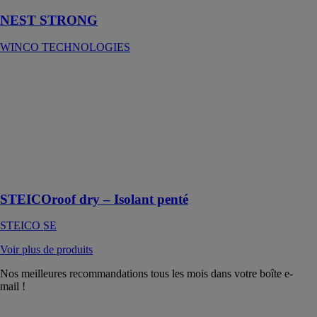
NEST STRONG
WINCO TECHNOLOGIES
STEICOroof
dry – Isolant
penté
STEICO SE
Idéal pour
l‘isolation sous
étanchéité pour
toitures plates
STEICOroof dry – Isolant penté
STEICO SE
Voir plus de produits
Nos meilleures recommandations tous les mois dans votre boîte e-
mail !