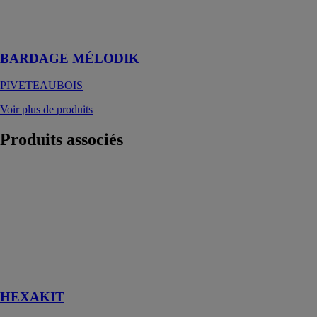
conception
avec ses 4
profils
BARDAGE MÉLODIK
PIVETEAUBOIS
Voir plus de produits
Produits
associés
HEXAKIT
PIVETEAUBOIS
Un nouveau
concept de clt
standard pour
la construction
ou la
rénovation
HEXAKIT