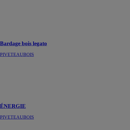
Conçu pour
vous permettre
de réduire le
temps de pose
de votre
bardage
Bardage bois legato
PIVETEAUBOIS
ÉNERGIE
PIVETEAUBOIS
Issue de
motivations
écologiques et
économiques
ÉNERGIE
PIVETEAUBOIS
HEXAKIT